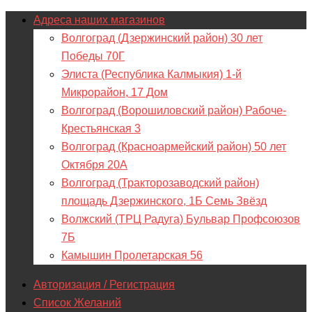
Адреса наших магазинов
Волгоград (Дзержинский район) 30 лет
Победы 70Г
Элиста (Республика Калмыкия) 1-й
Микрорайон, 17 Дом
Волгоград (Ворошиловский район) Рабоче-
Крестьянская 3
Волгоград (Красноармейский район) 50 лет
Октября 20А
Волгоград (Тракторозаводский район)
площадь Дзержинского, 1Б Семь Звёзд
Волжский (ТРЦ Радуга) Бульвар Профсоюзов
7Б
Камышин Пролетарская 56
Авторизация / Регистрация
Список Желаний