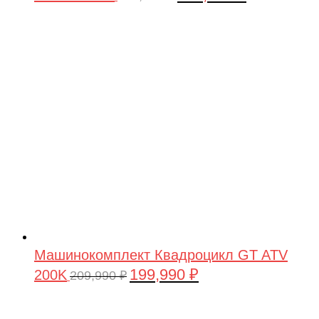
цена
цена:
составляла
199,990 ₽.
209,990 ₽.
Машинокомплект Квадроцикл GT ATV
199,990
₽
200K
Первоначальная
Текущая
209,990
₽
цена
цена:
составляла
199,990 ₽.