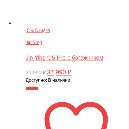
-5% Скидка
Jin Ying
Jin Ying G5 Pro с багажником
37,990
₽
Первоначальная
Текущая
39,990
₽
цена
цена:
Доступно:
В наличии
составляла
37,990 ₽.
В корзину
39,990 ₽.