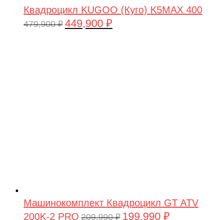
Квадроцикл KUGOO (Куго) K5MAX 400
449,900
₽
Первоначальная
Текущая
479,900
₽
цена
цена:
составляла
449,900 ₽.
479,900 ₽.
Машинокомплект Квадроцикл GT ATV
199,990
₽
200K-2 PRO
Первоначальная
Текущая
209,990
₽