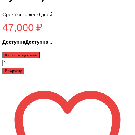
Срок поставки: 0 дней
47,000
₽
ДоступнаДоступна...
Купить в один клик
Количество
товара
В корзину
SDJIN
YING
F-
1
(с
сумкой)