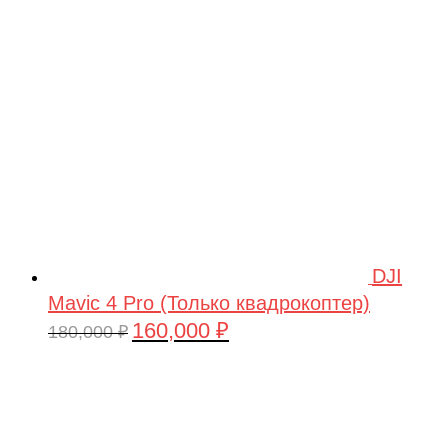
209,990 ₽.
DJI
Mavic 4 Pro (Только квадрокоптер)
160,000
₽
Первоначальная
Текущая
180,000
₽
цена
цена:
составляла
160,000 ₽.
180,000 ₽.