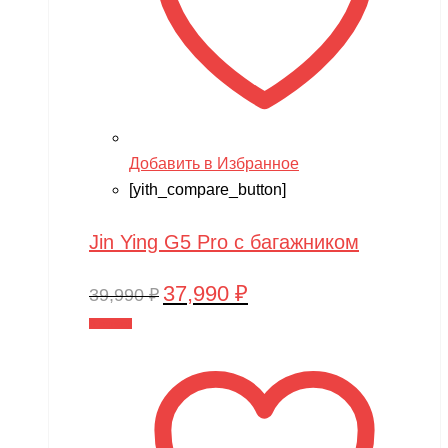
Добавить в Избранное
[yith_compare_button]
Jin Ying G5 Pro с багажником
37,990
₽
Первоначальная
Текущая
39,990
₽
цена
цена:
В корзину
составляла
37,990 ₽.
39,990 ₽.