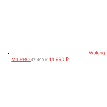
Wolong
44,990
₽
M4 PRO
Первоначальная
Текущая
47,490
₽
цена
цена:
составляла
44,990 ₽.
47,490 ₽.