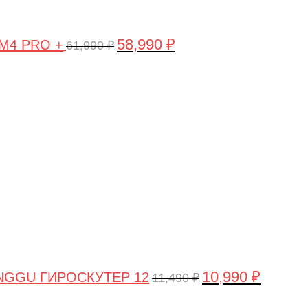
58,990
₽
 M4 PRO +
61,990
₽
Первоначальная
Текущая
цена
цена:
составляла
10,990 ₽.
11,490 ₽.
10,990
₽
NGGU ГИРОСКУТЕР 12
11,490
₽
Первоначальная
Текущая