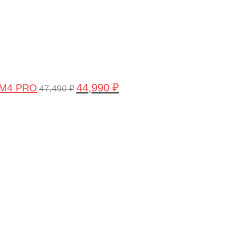
44,990
₽
 M4 PRO
47,490
₽
Первоначальная
Текущая
цена
цена:
составляла
58,990 ₽.
61,990 ₽.