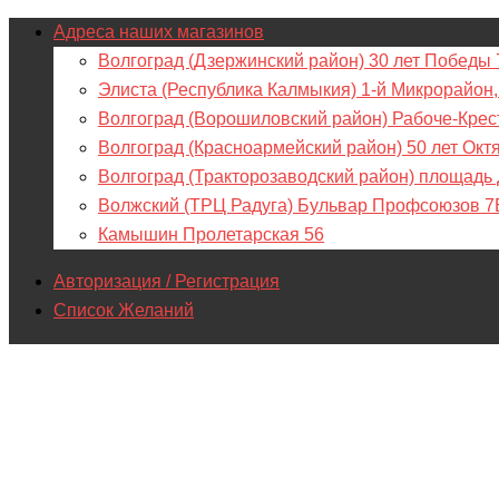
Адреса наших магазинов
Волгоград (Дзержинский район) 30 лет Победы 
Элиста (Республика Калмыкия) 1-й Микрорайон,
Волгоград (Ворошиловский район) Рабоче-Крес
Волгоград (Красноармейский район) 50 лет Окт
Волгоград (Тракторозаводский район) площадь
Волжский (ТРЦ Радуга) Бульвар Профсоюзов 7
Камышин Пролетарская 56
Авторизация / Регистрация
Список Желаний