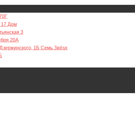
70Г
 17 Дом
тьянская 3
ября 20А
 Дзержинского, 1Б Семь Звёзд
Б