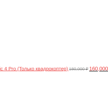
цена
составлял
180,000 ₽.
160,00
ic 4 Pro (Только квадрокоптер)
180,000
₽
Первоначальная
Текущая
цена
цена:
составляла
44,990 ₽.
47,490 ₽.