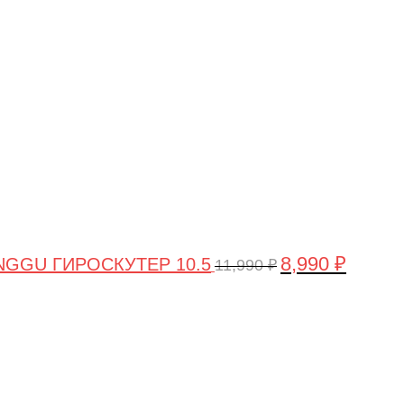
цена
цена:
составляла
8,990 ₽.
11,990 ₽.
8,990
₽
GGU ГИРОСКУТЕР 10.5
11,990
₽