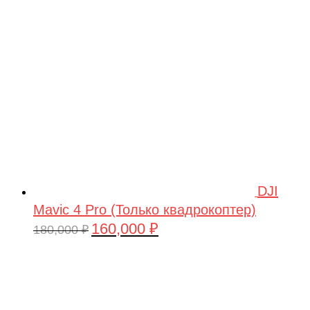
209,990 ₽.
DJI
Mavic 4 Pro (Только квадрокоптер)
160,000
₽
Первоначальная
Текущая
180,000
₽
цена
цена:
составляла
160,000 ₽.
180,000 ₽.