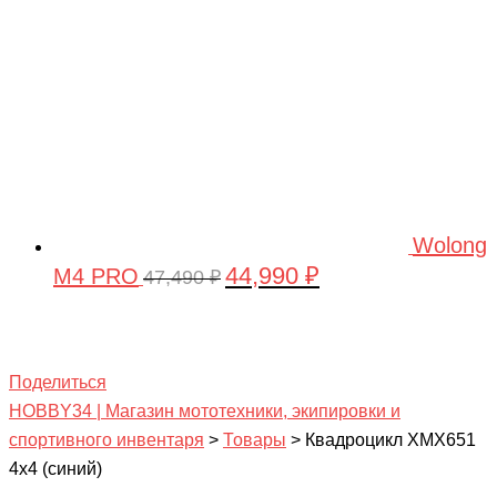
Wolong
44,990
₽
M4 PRO
Первоначальная
Текущая
47,490
₽
цена
цена:
составляла
44,990 ₽.
47,490 ₽.
Поделиться
HOBBY34 | Магазин мототехники, экипировки и
спортивного инвентаря
>
Товары
>
Квадроцикл ХМХ651
4х4 (синий)