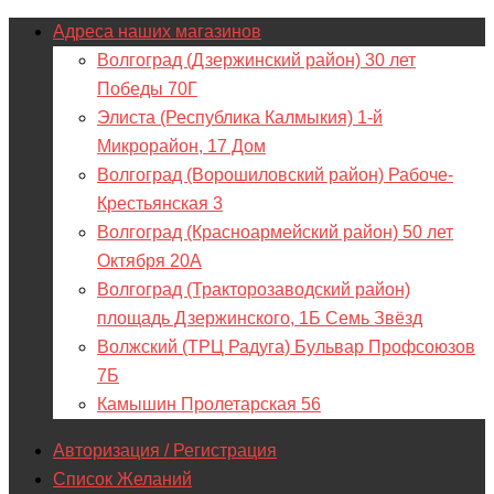
Адреса наших магазинов
Волгоград (Дзержинский район) 30 лет
Победы 70Г
Элиста (Республика Калмыкия) 1-й
Микрорайон, 17 Дом
Волгоград (Ворошиловский район) Рабоче-
Крестьянская 3
Волгоград (Красноармейский район) 50 лет
Октября 20А
Волгоград (Тракторозаводский район)
площадь Дзержинского, 1Б Семь Звёзд
Волжский (ТРЦ Радуга) Бульвар Профсоюзов
7Б
Камышин Пролетарская 56
Авторизация / Регистрация
Список Желаний