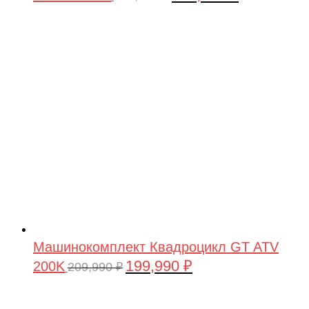
цена
цена:
составляла
199,990 ₽.
209,990 ₽.
Машинокомплект Квадроцикл GT ATV
199,990
₽
200K
Первоначальная
Текущая
209,990
₽
цена
цена:
составляла
199,990 ₽.