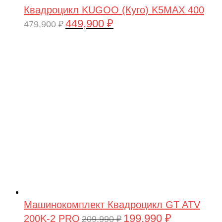
Квадроцикл KUGOO (Куго) K5MAX 400
449,900
₽
Первоначальная
Текущая
479,900
₽
цена
цена:
составляла
449,900 ₽.
479,900 ₽.
Машинокомплект Квадроцикл GT ATV
199,990
₽
200K-2 PRO
Первоначальная
Текущая
209,990
₽