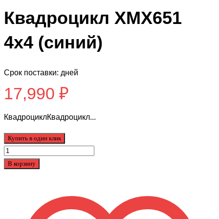
Квадроцикл ХМХ651
4х4 (синий)
Срок поставки: дней
17,990
₽
КвадроциклКвадроцикл...
Купить в один клик
Количество
товара
В корзину
Квадроцикл
ХМХ651
4х4
(синий)