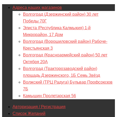
Адреса наших магазинов
Волгоград (Дзержинский район) 30 лет
Победы 70Г
Элиста (Республика Калмыкия) 1-й
Микрорайон, 17 Дом
Волгоград (Ворошиловский район) Рабоче-
Крестьянская 3
Волгоград (Красноармейский район) 50 лет
Октября 20А
Волгоград (Тракторозаводский район)
площадь Дзержинского, 1Б Семь Звёзд
Волжский (ТРЦ Радуга) Бульвар Профсоюзов
7Б
Камышин Пролетарская 56
Авторизация / Регистрация
Список Желаний