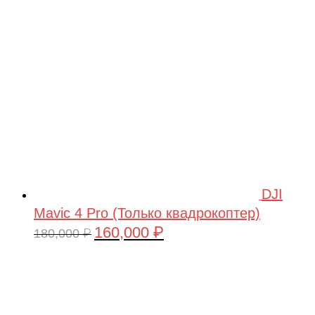
209,990 ₽.
DJI
Mavic 4 Pro (Только квадрокоптер)
160,000
₽
Первоначальная
Текущая
180,000
₽
цена
цена:
составляла
160,000 ₽.
180,000 ₽.