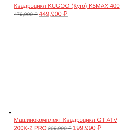
Квадроцикл KUGOO (Куго) K5MAX 400
449,900
₽
Первоначальная
Текущая
479,900
₽
цена
цена:
составляла
449,900 ₽.
479,900 ₽.
Машинокомплект Квадроцикл GT ATV
199,990
₽
200K-2 PRO
Первоначальная
Текущая
209,990
₽