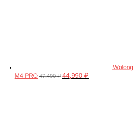
Wolong
44,990
₽
M4 PRO
Первоначальная
Текущая
47,490
₽
цена
цена:
составляла
44,990 ₽.
47,490 ₽.