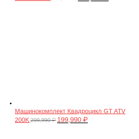
цена
цена:
составляла
199,990 ₽.
209,990 ₽.
Машинокомплект Квадроцикл GT ATV
199,990
₽
200K
Первоначальная
Текущая
209,990
₽
цена
цена:
составляла
199,990 ₽.