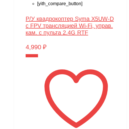
[yith_compare_button]
Р/У квадрокоптер Syma X5UW-D
с FPV трансляцией Wi-Fi, управ.
кам. с пульта 2.4G RTF
4,990
₽
В корзину