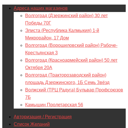
Адреса наших магазинов
Волгоград (Дзержинский район) 30 лет
Победы 70Г
Элиста (Республика Калмыкия) 1-й
Микрорайон, 17 Дом
Волгоград (Ворошиловский район) Рабоче-
Крестьянская 3
Волгоград (Красноармейский район) 50 лет
Октября 20А
Волгоград (Тракторозаводский район)
площадь Дзержинского, 1Б Семь Звёзд
Волжский (ТРЦ Радуга) Бульвар Профсоюзов
7Б
Камышин Пролетарская 56
Авторизация / Регистрация
Список Желаний