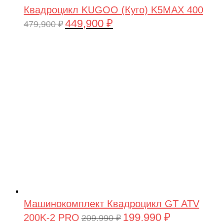
Квадроцикл KUGOO (Куго) K5MAX 400
449,900
₽
Первоначальная
Текущая
479,900
₽
цена
цена:
составляла
449,900 ₽.
479,900 ₽.
Машинокомплект Квадроцикл GT ATV
199,990
₽
200K-2 PRO
Первоначальная
Текущая
209,990
₽