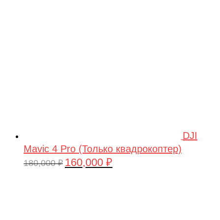
209,990 ₽.
DJI
Mavic 4 Pro (Только квадрокоптер)
160,000
₽
Первоначальная
Текущая
180,000
₽
цена
цена:
составляла
160,000 ₽.
180,000 ₽.