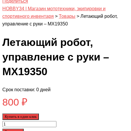
Поделиться
HOBBY34 | Магазин мототехники, экипировки и
спортивного инвентаря
>
Товары
>
Летающий робот,
управление с руки – MX19350
Летающий робот,
управление с руки –
MX19350
Срок поставки: 0 дней
800
₽
Купить в один клик
Количество