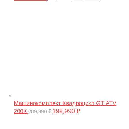
цена
цена:
составляла
199,990 ₽.
209,990 ₽.
Машинокомплект Квадроцикл GT ATV
199,990
₽
200K
Первоначальная
Текущая
209,990
₽
цена
цена:
составляла
199,990 ₽.