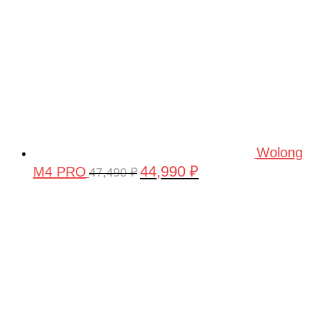
Wolong
44,990
₽
M4 PRO
Первоначальная
Текущая
47,490
₽
цена
цена:
составляла
44,990 ₽.
47,490 ₽.