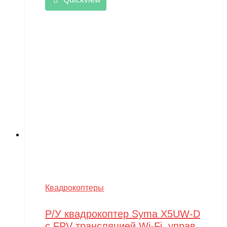
Квадрокоптеры
Р/У квадрокоптер Syma X5UW-D
с FPV трансляцией Wi-Fi, управ.