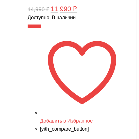
11,990
₽
Первоначальная
Текущая
14,990
₽
цена
цена:
Доступно:
В наличии
составляла
11,990 ₽.
В корзину
14,990 ₽.
Добавить в Избранное
[yith_compare_button]