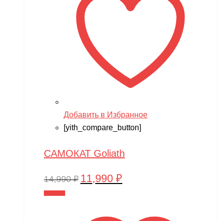
Добавить в Избранное
[yith_compare_button]
САМОКАТ Goliath
11,990
₽
Первоначальная
Текущая
14,990
₽
цена
цена:
В корзину
составляла
11,990 ₽.
14,990 ₽.