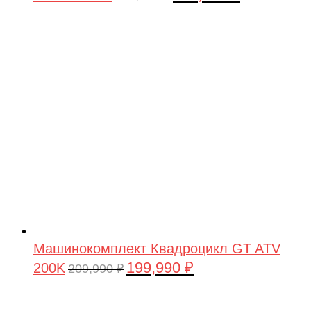
цена
цена:
составляла
199,990 ₽.
209,990 ₽.
Машинокомплект Квадроцикл GT ATV
199,990
₽
200K
Первоначальная
Текущая
209,990
₽
цена
цена:
составляла
199,990 ₽.