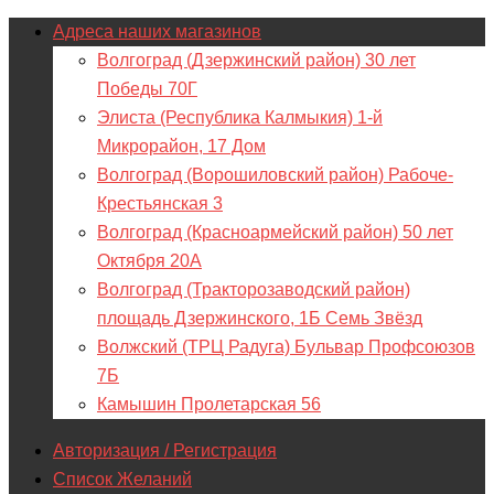
Адреса наших магазинов
Волгоград (Дзержинский район) 30 лет
Победы 70Г
Элиста (Республика Калмыкия) 1-й
Микрорайон, 17 Дом
Волгоград (Ворошиловский район) Рабоче-
Крестьянская 3
Волгоград (Красноармейский район) 50 лет
Октября 20А
Волгоград (Тракторозаводский район)
площадь Дзержинского, 1Б Семь Звёзд
Волжский (ТРЦ Радуга) Бульвар Профсоюзов
7Б
Камышин Пролетарская 56
Авторизация / Регистрация
Список Желаний