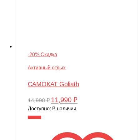
-20% Скидка
Активный отдых
САМОКАТ Goliath
11,990
₽
Первоначальная
Текущая
14,990
₽
цена
цена:
Доступно:
В наличии
составляла
11,990 ₽.
В корзину
14,990 ₽.