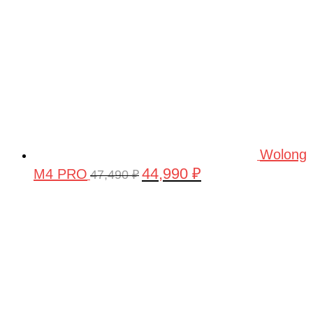
Wolong
44,990
₽
M4 PRO
Первоначальная
Текущая
47,490
₽
цена
цена:
составляла
44,990 ₽.
47,490 ₽.