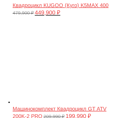
Квадроцикл KUGOO (Куго) K5MAX 400
449,900
₽
Первоначальная
Текущая
479,900
₽
цена
цена:
составляла
449,900 ₽.
479,900 ₽.
Машинокомплект Квадроцикл GT ATV
199,990
₽
200K-2 PRO
Первоначальная
Текущая
209,990
₽