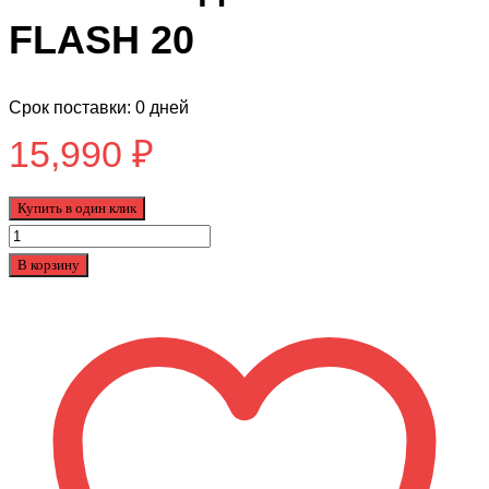
FLASH 20
Срок поставки: 0 дней
15,990
₽
Купить в один клик
Количество
товара
В корзину
Подростковый
Велосипед
Tech
Team
FLASH
20