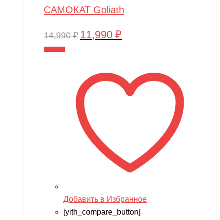
САМОКАТ Goliath
11,990
₽
Первоначальная
Текущая
14,990
₽
цена
цена:
В корзину
составляла
11,990 ₽.
14,990 ₽.
Добавить в Избранное
[yith_compare_button]