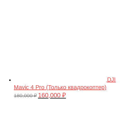
209,990 ₽.
DJI
Mavic 4 Pro (Только квадрокоптер)
160,000
₽
Первоначальная
Текущая
180,000
₽
цена
цена:
составляла
160,000 ₽.
180,000 ₽.