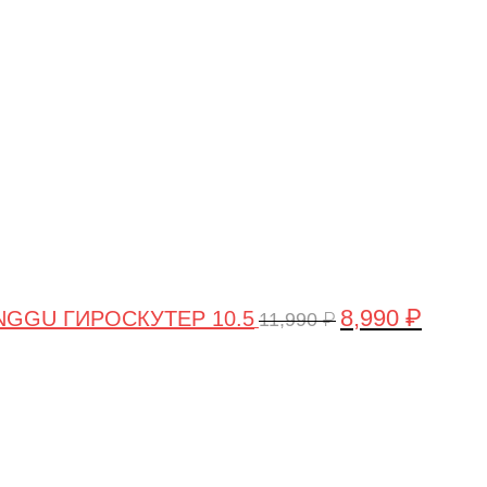
цена
цена:
составляла
8,990 ₽.
11,990 ₽.
8,990
₽
GGU ГИРОСКУТЕР 10.5
11,990
₽