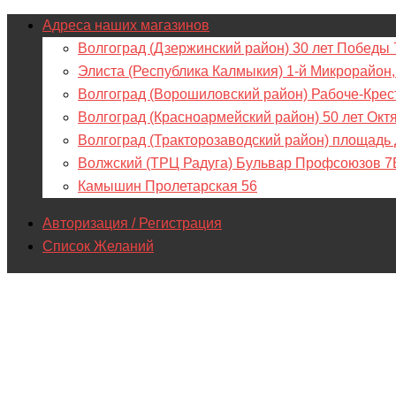
Адреса наших магазинов
Волгоград (Дзержинский район) 30 лет Победы 
Элиста (Республика Калмыкия) 1-й Микрорайон,
Волгоград (Ворошиловский район) Рабоче-Крес
Волгоград (Красноармейский район) 50 лет Окт
Волгоград (Тракторозаводский район) площадь
Волжский (ТРЦ Радуга) Бульвар Профсоюзов 7
Камышин Пролетарская 56
Авторизация / Регистрация
Список Желаний