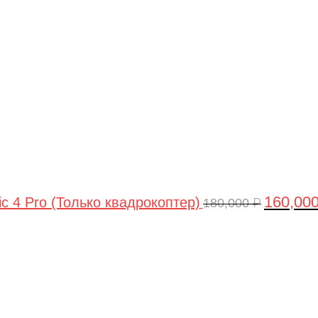
цена
составля
180,000 ₽.
160,00
ic 4 Pro (Только квадрокоптер)
180,000
₽
Первоначальная
Текущая
цена
цена:
составляла
44,990 ₽.
47,490 ₽.