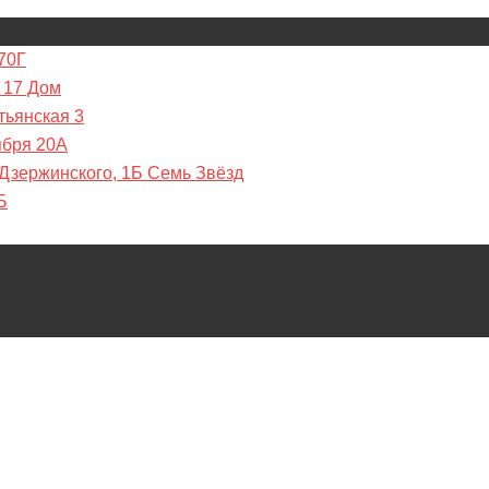
70Г
 17 Дом
тьянская 3
ября 20А
 Дзержинского, 1Б Семь Звёзд
Б