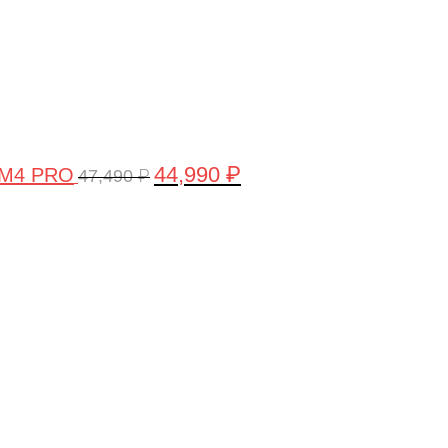
44,990
₽
 M4 PRO
47,490
₽
Первоначальная
Текущая
цена
цена:
составляла
58,990 ₽.
61,990 ₽.