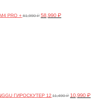
58,990
₽
 M4 PRO +
61,990
₽
Первоначальная
Текущая
цена
цена:
составляла
10,990 ₽
11,490 ₽.
10,990
₽
NGGU ГИРОСКУТЕР 12
11,490
₽
Первоначальная
Текуща