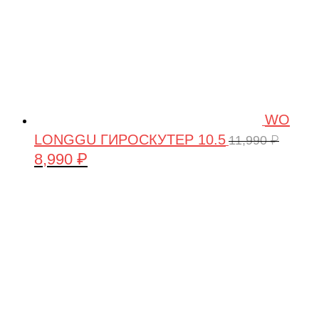
WO
LONGGU ГИРОСКУТЕР 10.5
11,990
₽
8,990
₽
Первоначальная
Текущая
цена
цена:
составляла
8,990 ₽.
11,990 ₽.