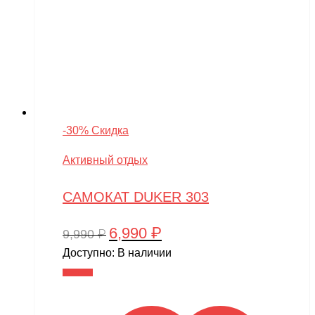
-30% Скидка
Активный отдых
САМОКАТ DUKER 303
6,990
₽
Первоначальная
Текущая
9,990
₽
цена
цена:
Доступно:
В наличии
составляла
6,990 ₽.
В корзину
9,990 ₽.