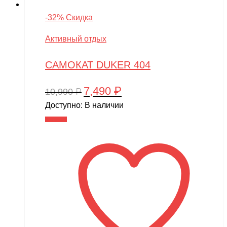
-32% Скидка
Активный отдых
САМОКАТ DUKER 404
7,490
₽
Первоначальная
Текущая
10,990
₽
цена
цена:
Доступно:
В наличии
составляла
7,490 ₽.
В корзину
10,990 ₽.