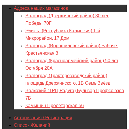
Адреса наших магазинов
Волгоград (Дзержинский район) 30 лет
Победы 70Г
Элиста (Республика Калмыкия) 1-й
Микрорайон, 17 Дом
Волгоград (Ворошиловский район) Рабоче-
Крестьянская 3
Волгоград (Красноармейский район) 50 лет
Октября 20А
Волгоград (Тракторозаводский район)
площадь Дзержинского, 1Б Семь Звёзд
Волжский (ТРЦ Радуга) Бульвар Профсоюзов
7Б
Камышин Пролетарская 56
Авторизация / Регистрация
Список Желаний