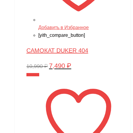
Добавить в Избранное
[yith_compare_button]
САМОКАТ DUKER 404
7,490
₽
Первоначальная
Текущая
10,990
₽
цена
цена:
В корзину
составляла
7,490 ₽.
10,990 ₽.