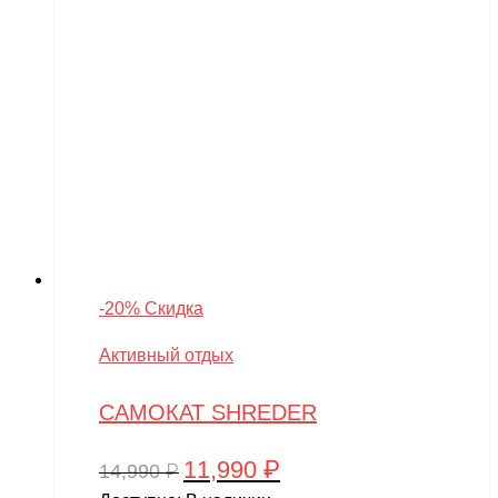
-20% Скидка
Активный отдых
САМОКАТ SHREDER
11,990
₽
Первоначальная
Текущая
14,990
₽
цена
цена: