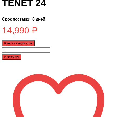
TENET 24
Срок поставки: 0 дней
14,990
₽
Купить в один клик
Количество
товара
В корзину
Подростковый
Велосипед
Tech
Team
TENET
24