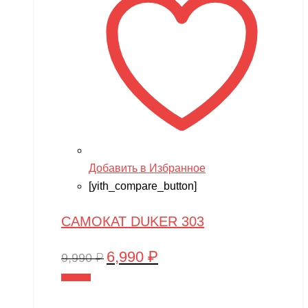
Добавить в Избранное
[yith_compare_button]
САМОКАТ DUKER 303
6,990
₽
Первоначальная
Текущая
9,990
₽
цена
цена:
В корзину
составляла
6,990 ₽.