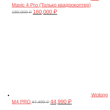
Mavic 4 Pro (Только квадрокоптер)
160,000
₽
Первоначальная
Текущая
180,000
₽
цена
цена:
составляла
160,000 ₽.
180,000 ₽.
Wolong
44,990
₽
M4 PRO
Первоначальная
Текущая
47,490
₽
цена
цена: