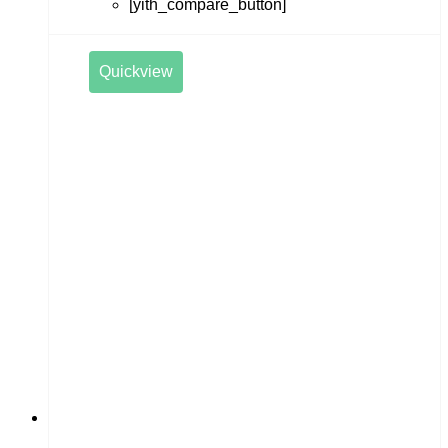
[yith_compare_button]
Quickview