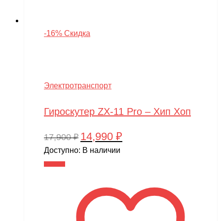
-16% Скидка
Электротранспорт
Гироскутер ZX-11 Pro – Хип Хоп
14,990
₽
Первоначальная
Текущая
17,900
₽
цена
цена:
Доступно:
В наличии
составляла
14,990 ₽.
В корзину
17,900 ₽.