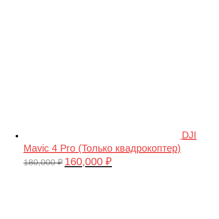
209,990 ₽.
DJI
Mavic 4 Pro (Только квадрокоптер)
160,000
₽
Первоначальная
Текущая
180,000
₽
цена
цена:
составляла
160,000 ₽.
180,000 ₽.