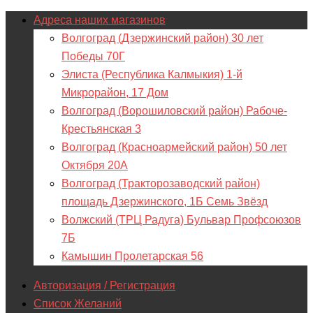
Адреса наших магазинов
Волгоград (Дзержинский район) 30 лет
Победы 70Г
Элиста (Республика Калмыкия) 1-й
Микрорайон, 17 Дом
Волгоград (Ворошиловский район) Рабоче-
Крестьянская 3
Волгоград (Красноармейский район) 50 лет
Октября 20А
Волгоград (Тракторозаводский район)
площадь Дзержинского, 1Б Семь Звёзд
Волжский (ТРЦ Радуга) Бульвар Профсоюзов
7Б
Камышин Пролетарская 56
Авторизация / Регистрация
Список Желаний