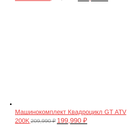
цена
цена:
составляла
199,990 ₽.
209,990 ₽.
Машинокомплект Квадроцикл GT ATV
199,990
₽
200K
Первоначальная
Текущая
209,990
₽
цена
цена:
составляла
199,990 ₽.