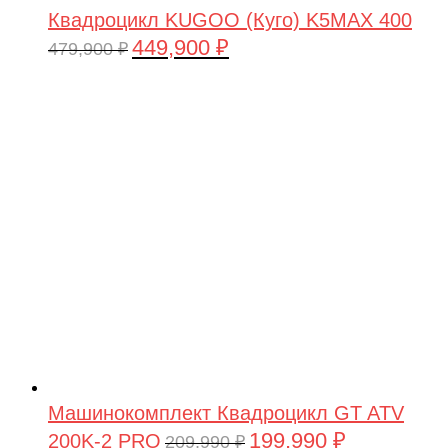
Квадроцикл KUGOO (Куго) K5MAX 400
449,900
₽
Первоначальная
Текущая
479,900
₽
цена
цена:
составляла
449,900 ₽.
479,900 ₽.
Машинокомплект Квадроцикл GT ATV
199,990
₽
200K-2 PRO
Первоначальная
Текущая
209,990
₽