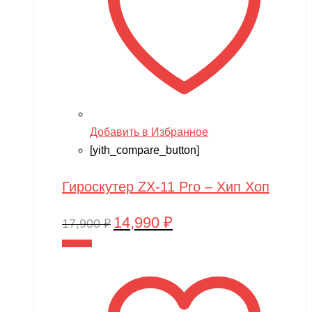
Добавить в Избранное
[yith_compare_button]
Гироскутер ZX-11 Pro – Хип Хоп
14,990
₽
Первоначальная
Текущая
17,900
₽
цена
цена:
В корзину
составляла
14,990 ₽.
17,900 ₽.