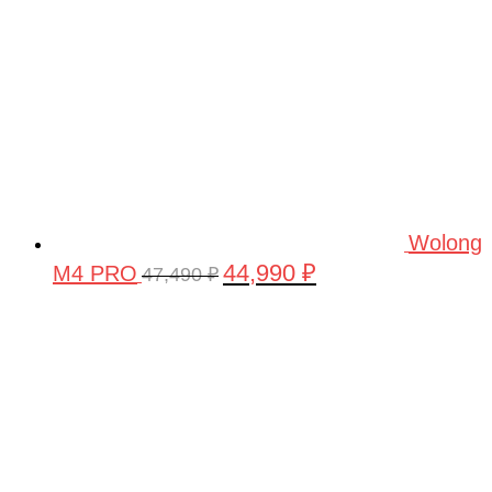
Wolong
44,990
₽
M4 PRO
Первоначальная
Текущая
47,490
₽
цена
цена:
составляла
44,990 ₽.
47,490 ₽.