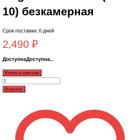
10) безкамерная
Срок поставки: 0 дней
2,490
₽
ДоступнаДоступна...
Купить в один клик
Количество
товара
В корзину
Покрышка
для
KugooKirin
EC-
02
(2.75-