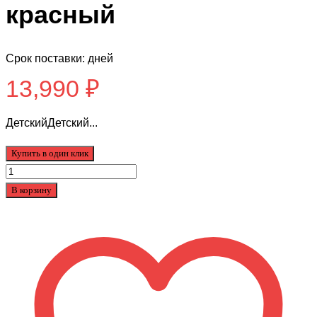
красный
Срок поставки: дней
13,990
₽
ДетскийДетский...
Купить в один клик
Количество
товара
В корзину
Q-
307-
RED
Детский
мотоцикл
Qike