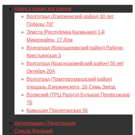
Адреса наших магазинов
Волгоград (Дзержинский район) 30 лет
Победы 70Г
Элиста (Республика Калмыкия) 1-й
Микрорайон, 17 Дом
Волгоград (Ворошиловский район) Рабоче-
Крестьянская 3
Волгоград (Красноармейский район) 50 лет
Октября 20А
Волгоград (Тракторозаводский район)
площадь Дзержинского, 1Б Семь Звёзд
Волжский (ТРЦ Радуга) Бульвар Профсоюзов
7Б
Камышин Пролетарская 56
Авторизация / Регистрация
Список Желаний