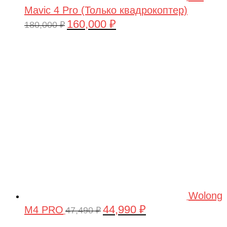
Mavic 4 Pro (Только квадрокоптер)
160,000
₽
Первоначальная
Текущая
180,000
₽
цена
цена:
составляла
160,000 ₽.
180,000 ₽.
Wolong
44,990
₽
M4 PRO
Первоначальная
Текущая
47,490
₽
цена
цена: