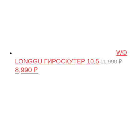
WO
LONGGU ГИРОСКУТЕР 10.5
11,990
₽
8,990
₽
Первоначальная
Текущая
цена
цена:
составляла
8,990 ₽.
11,990 ₽.