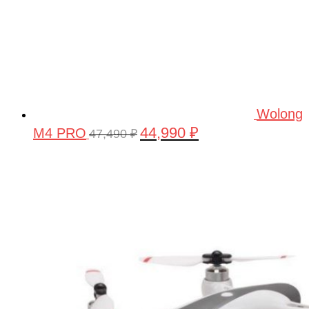
Wolong
44,990
₽
M4 PRO
Первоначальная
Текущая
47,490
₽
цена
цена:
составляла
44,990 ₽.
47,490 ₽.