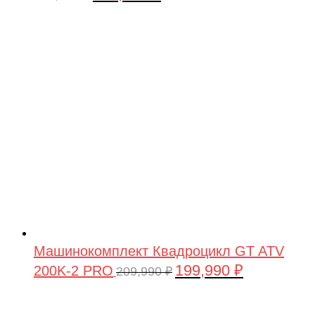
цена
цена:
составляла
449,900 ₽.
479,900 ₽.
Машинокомплект Квадроцикл GT ATV
199,990
₽
200K-2 PRO
Первоначальная
Текущая
209,990
₽
цена
цена:
составляла
199,990 ₽.