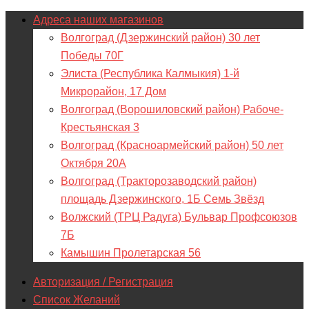
Адреса наших магазинов
Волгоград (Дзержинский район) 30 лет
Победы 70Г
Элиста (Республика Калмыкия) 1-й
Микрорайон, 17 Дом
Волгоград (Ворошиловский район) Рабоче-
Крестьянская 3
Волгоград (Красноармейский район) 50 лет
Октября 20А
Волгоград (Тракторозаводский район)
площадь Дзержинского, 1Б Семь Звёзд
Волжский (ТРЦ Радуга) Бульвар Профсоюзов
7Б
Камышин Пролетарская 56
Авторизация / Регистрация
Список Желаний