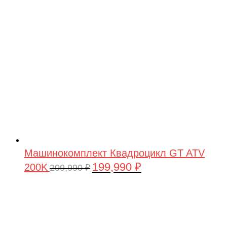
209,990 ₽.
Машинокомплект Квадроцикл GT ATV
199,990
₽
200K
Первоначальная
Текущая
209,990
₽
цена
цена:
составляла
199,990 ₽.
209,990 ₽.