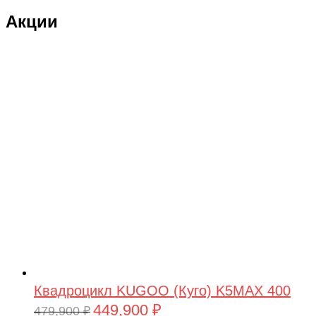
Акции
Квадроцикл KUGOO (Куго) K5MAX 400
449,900
₽
Первоначальная
Текущая
479,900
₽