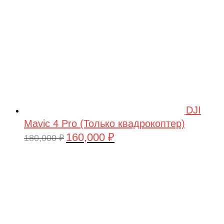
DJI
Mavic 4 Pro (Только квадрокоптер)
160,000
₽
Первоначальная
Текущая
180,000
₽
цена
цена:
составляла
160,000 ₽.
180,000 ₽.