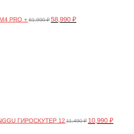
58,990
₽
 M4 PRO +
61,990
₽
Первоначальная
Текущая
цена
цена:
составляла
10,990 ₽.
11,490 ₽.
10,990
₽
NGGU ГИРОСКУТЕР 12
11,490
₽
Первоначальная
Текущая