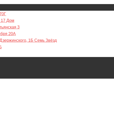
70Г
 17 Дом
тьянская 3
ября 20А
 Дзержинского, 1Б Семь Звёзд
Б