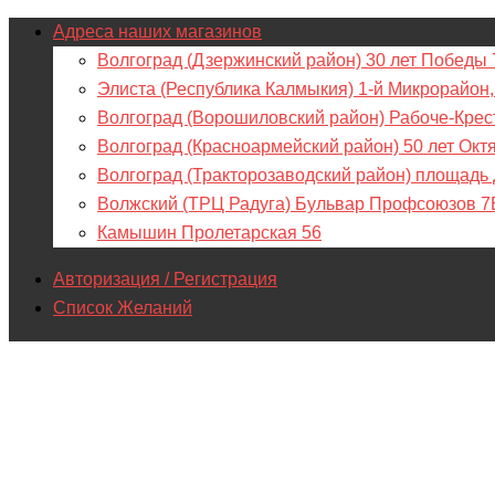
Адреса наших магазинов
Волгоград (Дзержинский район) 30 лет Победы 
Элиста (Республика Калмыкия) 1-й Микрорайон,
Волгоград (Ворошиловский район) Рабоче-Крес
Волгоград (Красноармейский район) 50 лет Окт
Волгоград (Тракторозаводский район) площадь
Волжский (ТРЦ Радуга) Бульвар Профсоюзов 7
Камышин Пролетарская 56
Авторизация / Регистрация
Список Желаний