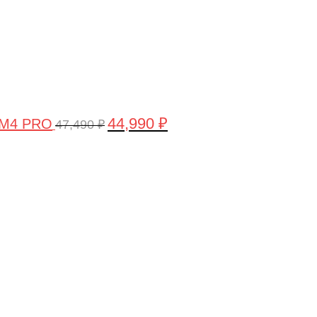
44,990
₽
 M4 PRO
47,490
₽
Первоначальная
Текущая
цена
цена:
составляла
58,990 ₽.
61,990 ₽.