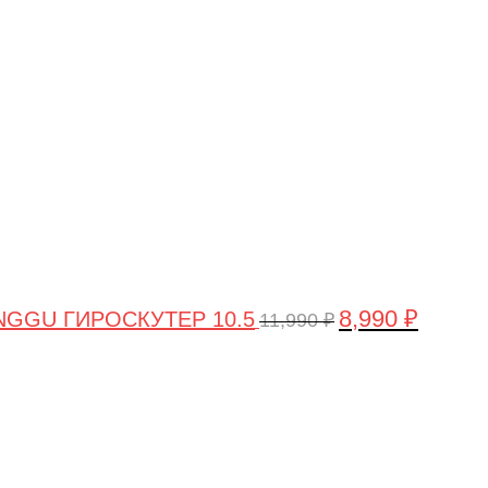
цена
цена:
составляла
8,990 ₽.
11,990 ₽.
8,990
₽
GGU ГИРОСКУТЕР 10.5
11,990
₽