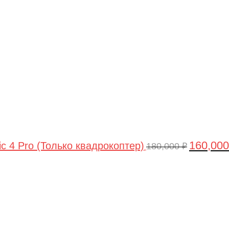
цена
составлял
180,000 ₽.
160,00
ic 4 Pro (Только квадрокоптер)
180,000
₽
Первоначальная
Текущая
цена
цена:
составляла
44,990 ₽.
47,490 ₽.