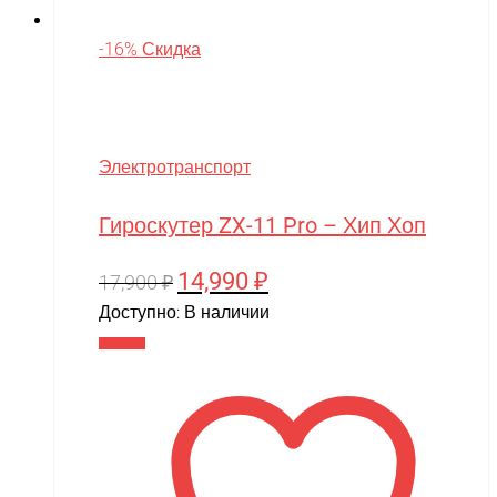
-16% Скидка
Электротранспорт
Гироскутер ZX-11 Pro – Хип Хоп
14,990
₽
Первоначальная
Текущая
17,900
₽
цена
цена:
Доступно:
В наличии
составляла
14,990 ₽.
В корзину
17,900 ₽.