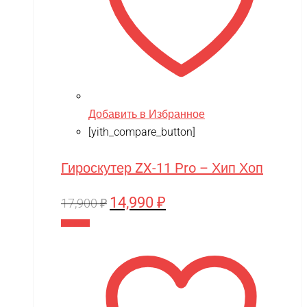
Добавить в Избранное
[yith_compare_button]
Гироскутер ZX-11 Pro – Хип Хоп
14,990
₽
Первоначальная
Текущая
17,900
₽
цена
цена:
В корзину
составляла
14,990 ₽.
17,900 ₽.