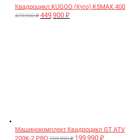
Квадроцикл KUGOO (Куго) K5MAX 400
449,900
₽
Первоначальная
Текущая
479,900
₽
цена
цена:
составляла
449,900 ₽.
479,900 ₽.
Машинокомплект Квадроцикл GT ATV
199,990
₽
200K-2 PRO
Первоначальная
Текущая
209,990
₽