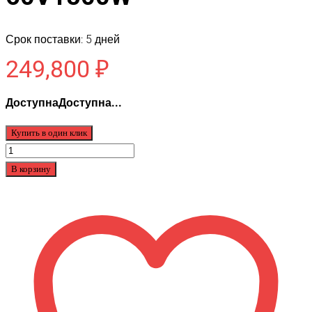
Срок поставки: 5 дней
249,800
₽
ДоступнаДоступна...
Купить в один клик
Количество
товара
В корзину
Rutrike
Титан
2000
60V1500W