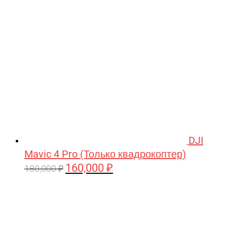
209,990 ₽.
DJI
Mavic 4 Pro (Только квадрокоптер)
160,000
₽
Первоначальная
Текущая
180,000
₽
цена
цена:
составляла
160,000 ₽.
180,000 ₽.