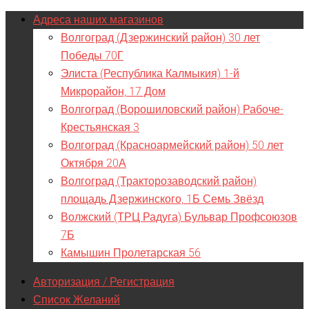
Адреса наших магазинов
Волгоград (Дзержинский район) 30 лет
Победы 70Г
Элиста (Республика Калмыкия) 1-й
Микрорайон, 17 Дом
Волгоград (Ворошиловский район) Рабоче-
Крестьянская 3
Волгоград (Красноармейский район) 50 лет
Октября 20А
Волгоград (Тракторозаводский район)
площадь Дзержинского, 1Б Семь Звёзд
Волжский (ТРЦ Радуга) Бульвар Профсоюзов
7Б
Камышин Пролетарская 56
Авторизация / Регистрация
Список Желаний