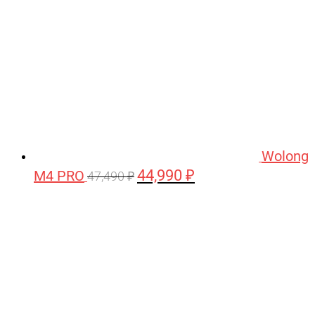
Wolong
44,990
₽
M4 PRO
Первоначальная
Текущая
47,490
₽
цена
цена:
составляла
44,990 ₽.
47,490 ₽.