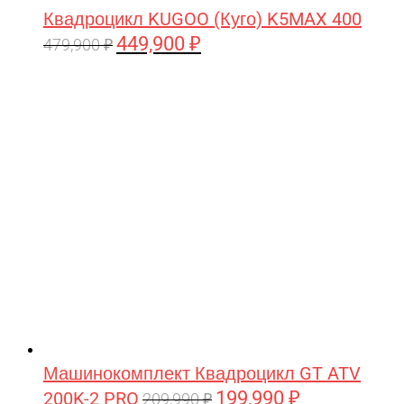
Квадроцикл KUGOO (Куго) K5MAX 400
449,900
₽
Первоначальная
Текущая
479,900
₽
цена
цена:
составляла
449,900 ₽.
479,900 ₽.
Машинокомплект Квадроцикл GT ATV
199,990
₽
200K-2 PRO
Первоначальная
Текущая
209,990
₽