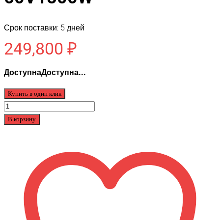
Срок поставки: 5 дней
249,800
₽
ДоступнаДоступна...
Купить в один клик
Количество
товара
В корзину
Rutrike
Титан
2000
60V1500W