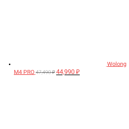
Wolong
44,990
₽
M4 PRO
Первоначальная
Текущая
47,490
₽
цена
цена:
составляла
44,990 ₽.
47,490 ₽.