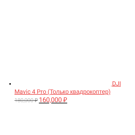
209,990 ₽.
DJI
Mavic 4 Pro (Только квадрокоптер)
160,000
₽
Первоначальная
Текущая
180,000
₽
цена
цена:
составляла
160,000 ₽.
180,000 ₽.