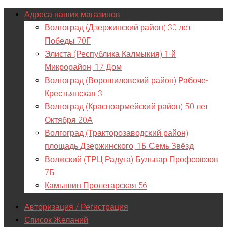
Адреса наших магазинов
Волгоград (Дзержинский район) 30 лет
Победы 70Г
Элиста (Республика Калмыкия) 1-й
Микрорайон, 17 Дом
Волгоград (Ворошиловский район) Рабоче-
Крестьянская 3
Волгоград (Красноармейский район) 50 лет
Октября 20А
Волгоград (Тракторозаводский район)
площадь Дзержинского, 1Б Семь Звёзд
Волжский (ТРЦ Радуга) Бульвар Профсоюзов
7Б
Камышин Пролетарская 56
Авторизация / Регистрация
Список Желаний