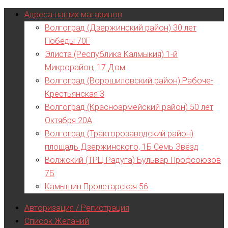
Адреса наших магазинов
Волгоград (Дзержинский район) 30 лет
Победы 70Г
Элиста (Республика Калмыкия) 1-й
Микрорайон, 17 Дом
Волгоград (Ворошиловский район) Рабоче-
Крестьянская 3
Волгоград (Красноармейский район) 50 лет
Октября 20А
Волгоград (Тракторозаводский район)
площадь Дзержинского, 1Б Семь Звёзд
Волжский (ТРЦ Радуга) Бульвар Профсоюзов
7Б
Камышин Пролетарская 56
Авторизация / Регистрация
Список Желаний