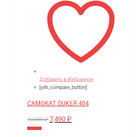
Добавить в Избранное
[yith_compare_button]
САМОКАТ DUKER 404
7,490
₽
Первоначальная
Текущая
10,990
₽
цена
цена:
В корзину
составляла
7,490 ₽.