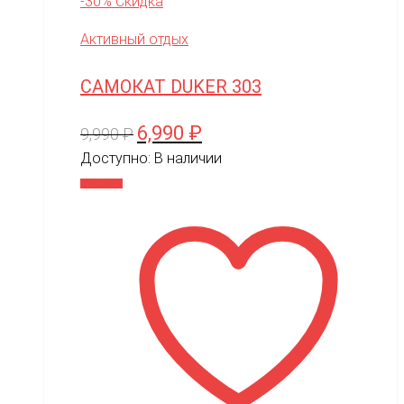
-30% Скидка
Активный отдых
САМОКАТ DUKER 303
6,990
₽
Первоначальная
Текущая
9,990
₽
цена
цена:
Доступно:
В наличии
составляла
6,990 ₽.
В корзину
9,990 ₽.