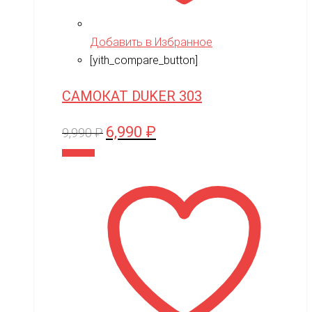
Добавить в Избранное
[yith_compare_button]
САМОКАТ DUKER 303
6,990
₽
Первоначальная
Текущая
9,990
₽
цена
цена:
В корзину
составляла
6,990 ₽.
9,990 ₽.