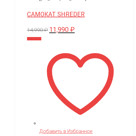
САМОКАТ SHREDER
11,990
₽
Первоначальная
Текущая
14,990
₽
цена
цена:
В корзину
составляла
11,990 ₽.
14,990 ₽.
Добавить в Избранное