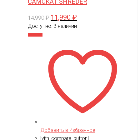
САМОКАТ SHREDER
11,990
₽
Первоначальная
Текущая
14,990
₽
цена
цена:
Доступно:
В наличии
составляла
11,990 ₽.
В корзину
14,990 ₽.
Добавить в Избранное
[yith_compare_button]