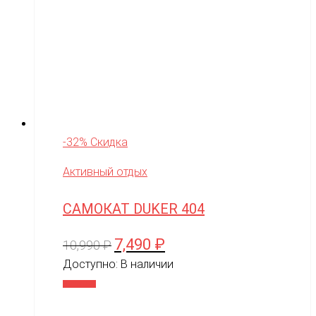
-32% Скидка
Активный отдых
САМОКАТ DUKER 404
7,490
₽
Первоначальная
Текущая
10,990
₽
цена
цена:
Доступно:
В наличии
составляла
7,490 ₽.
В корзину
10,990 ₽.