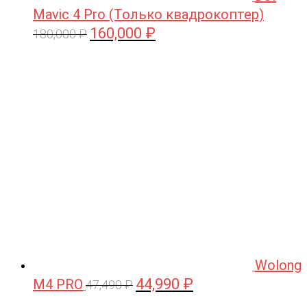
Mavic 4 Pro (Только квадрокоптер)
160,000
₽
Первоначальная
Текущая
180,000
₽
цена
цена:
составляла
160,000 ₽.
180,000 ₽.
Wolong
44,990
₽
M4 PRO
Первоначальная
Текущая
47,490
₽
цена
цена: