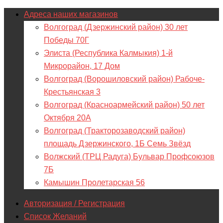
Адреса наших магазинов
Волгоград (Дзержинский район) 30 лет
Победы 70Г
Элиста (Республика Калмыкия) 1-й
Микрорайон, 17 Дом
Волгоград (Ворошиловский район) Рабоче-
Крестьянская 3
Волгоград (Красноармейский район) 50 лет
Октября 20А
Волгоград (Тракторозаводский район)
площадь Дзержинского, 1Б Семь Звёзд
Волжский (ТРЦ Радуга) Бульвар Профсоюзов
7Б
Камышин Пролетарская 56
Авторизация / Регистрация
Список Желаний