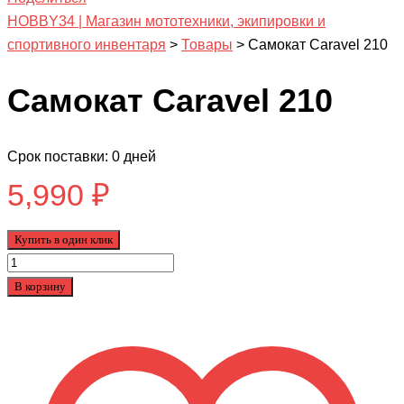
HOBBY34 | Магазин мототехники, экипировки и
спортивного инвентаря
>
Товары
>
Самокат Caravel 210
Самокат Caravel 210
Срок поставки: 0 дней
5,990
₽
Купить в один клик
Количество
товара
В корзину
Самокат
Caravel
210