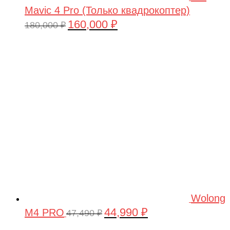
Mavic 4 Pro (Только квадрокоптер)
160,000
₽
Первоначальная
Текущая
180,000
₽
цена
цена:
составляла
160,000 ₽.
180,000 ₽.
Wolong
44,990
₽
M4 PRO
Первоначальная
Текущая
47,490
₽
цена
цена: