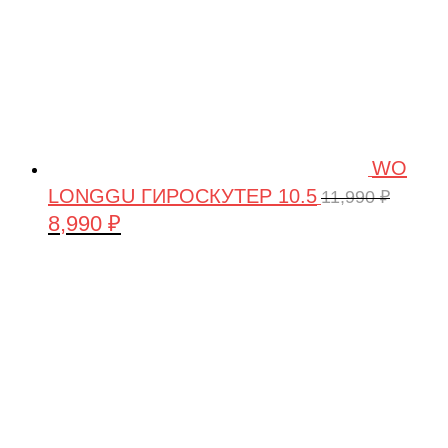
WO
LONGGU ГИРОСКУТЕР 10.5
11,990
₽
8,990
₽
Первоначальная
Текущая
цена
цена:
составляла
8,990 ₽.
11,990 ₽.