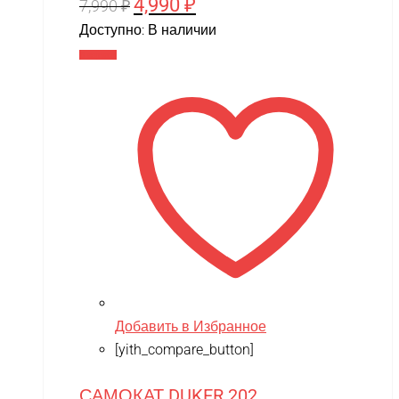
4,990
₽
Первоначальная
Текущая
7,990
₽
цена
цена:
Доступно:
В наличии
составляла
4,990 ₽.
В корзину
7,990 ₽.
Добавить в Избранное
[yith_compare_button]
САМОКАТ DUKER 202