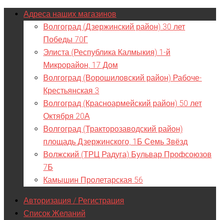
Адреса наших магазинов
Волгоград (Дзержинский район) 30 лет
Победы 70Г
Элиста (Республика Калмыкия) 1-й
Микрорайон, 17 Дом
Волгоград (Ворошиловский район) Рабоче-
Крестьянская 3
Волгоград (Красноармейский район) 50 лет
Октября 20А
Волгоград (Тракторозаводский район)
площадь Дзержинского, 1Б Семь Звёзд
Волжский (ТРЦ Радуга) Бульвар Профсоюзов
7Б
Камышин Пролетарская 56
Авторизация / Регистрация
Список Желаний