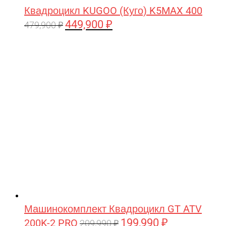
Квадроцикл KUGOO (Куго) K5MAX 400
449,900
₽
Первоначальная
Текущая
479,900
₽
цена
цена:
составляла
449,900 ₽.
479,900 ₽.
Машинокомплект Квадроцикл GT ATV
199,990
₽
200K-2 PRO
Первоначальная
Текущая
209,990
₽