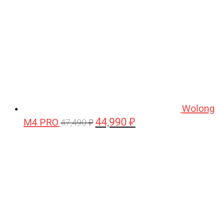
Wolong
44,990
₽
M4 PRO
Первоначальная
Текущая
47,490
₽
цена
цена:
составляла
44,990 ₽.
47,490 ₽.