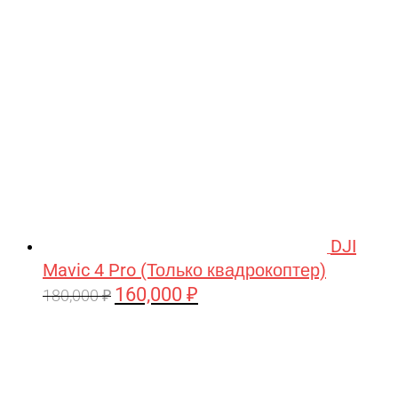
209,990 ₽.
DJI
Mavic 4 Pro (Только квадрокоптер)
160,000
₽
Первоначальная
Текущая
180,000
₽
цена
цена:
составляла
160,000 ₽.
180,000 ₽.