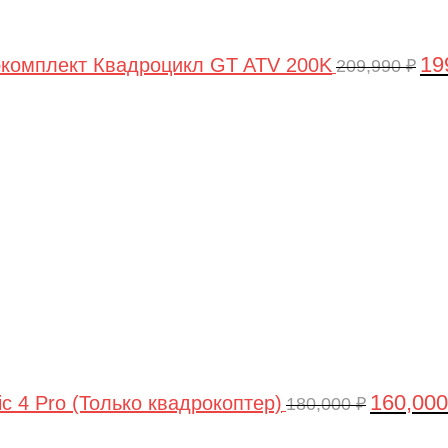
19
комплект Квадроцикл GT ATV 200K
209,990
₽
Первонач
цена
составлял
180,000 ₽.
160,00
ic 4 Pro (Только квадрокоптер)
180,000
₽
Первоначальная
Текущая