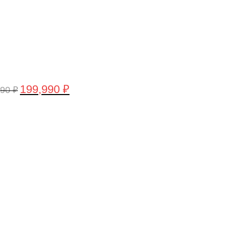
199,990
₽
990
₽
воначальная
Текущая
а
цена:
тавляла
199,990 ₽.
,990 ₽.