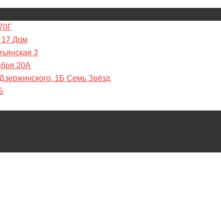
70Г
 17 Дом
тьянская 3
ября 20А
 Дзержинского, 1Б Семь Звёзд
Б