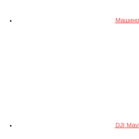
Машино
DJI Mav