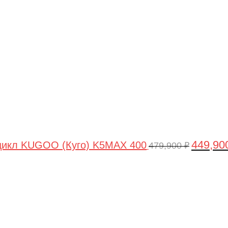
цена
составля
479,900 ₽
449,90
цикл KUGOO (Куго) K5MAX 400
479,900
₽