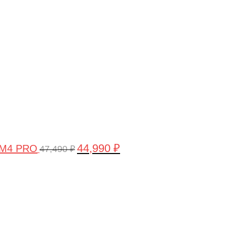
цена
цена:
составляла
44,990 ₽.
47,490 ₽.
44,990
₽
 M4 PRO
47,490
₽