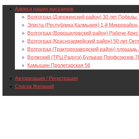
Адреса наших магазинов
Волгоград (Дзержинский район) 30 лет Победы 
Элиста (Республика Калмыкия) 1-й Микрорайон,
Волгоград (Ворошиловский район) Рабоче-Крес
Волгоград (Красноармейский район) 50 лет Окт
Волгоград (Тракторозаводский район) площадь
Волжский (ТРЦ Радуга) Бульвар Профсоюзов 7
Камышин Пролетарская 56
Авторизация / Регистрация
Список Желаний