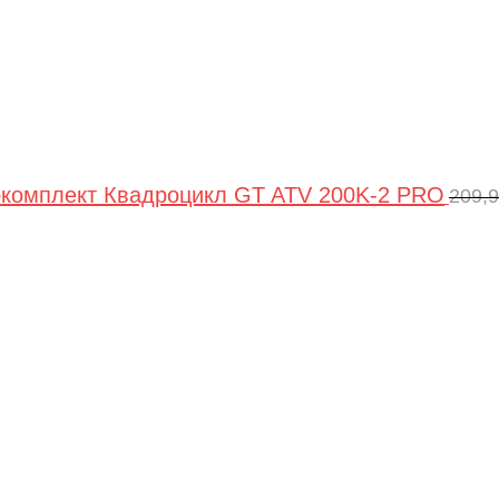
комплект Квадроцикл GT ATV 200K-2 PRO
209,
Пер
цен
сос
209