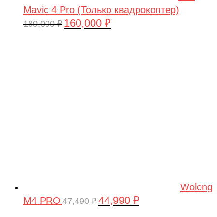
Mavic 4 Pro (Только квадрокоптер)
160,000
₽
Первоначальная
Текущая
180,000
₽
цена
цена:
составляла
160,000 ₽.
180,000 ₽.
Wolong
44,990
₽
M4 PRO
Первоначальная
Текущая
47,490
₽
цена
цена: