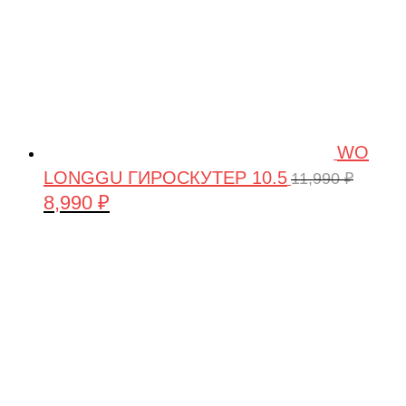
WO
LONGGU ГИРОСКУТЕР 10.5
11,990
₽
8,990
₽
Первоначальная
Текущая
цена
цена:
составляла
8,990 ₽.
11,990 ₽.