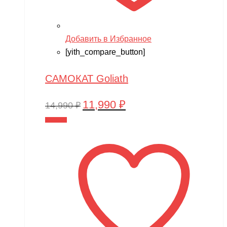
Добавить в Избранное
[yith_compare_button]
САМОКАТ Goliath
11,990
₽
Первоначальная
Текущая
14,990
₽
цена
цена:
В корзину
составляла
11,990 ₽.
14,990 ₽.