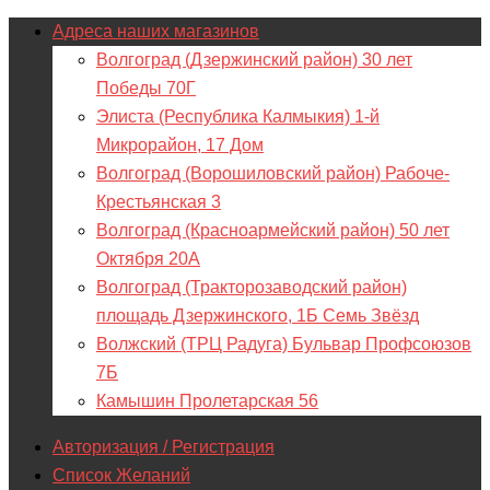
Адреса наших магазинов
Волгоград (Дзержинский район) 30 лет
Победы 70Г
Элиста (Республика Калмыкия) 1-й
Микрорайон, 17 Дом
Волгоград (Ворошиловский район) Рабоче-
Крестьянская 3
Волгоград (Красноармейский район) 50 лет
Октября 20А
Волгоград (Тракторозаводский район)
площадь Дзержинского, 1Б Семь Звёзд
Волжский (ТРЦ Радуга) Бульвар Профсоюзов
7Б
Камышин Пролетарская 56
Авторизация / Регистрация
Список Желаний