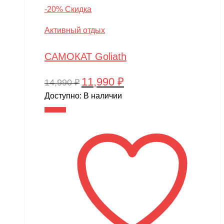
-20% Скидка
Активный отдых
САМОКАТ Goliath
11,990
₽
Первоначальная
Текущая
14,990
₽
цена
цена:
Доступно:
В наличии
составляла
11,990 ₽.
В корзину
14,990 ₽.