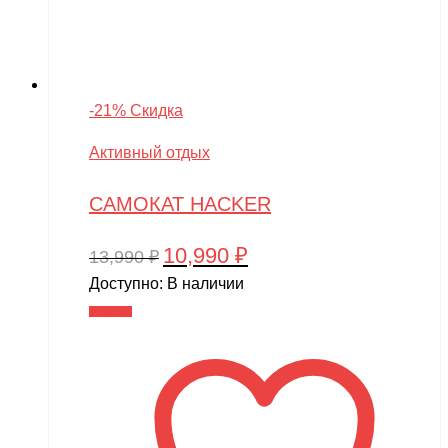
-21% Скидка
Активный отдых
САМОКАТ HACKER
10,990
₽
Первоначальная
Текущая
13,990
₽
цена
цена:
Доступно:
В наличии
составляла
10,990 ₽.
В корзину
13,990 ₽.