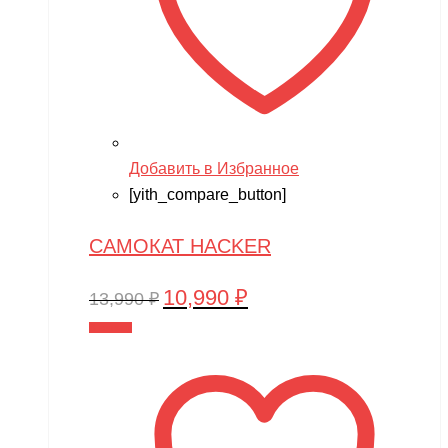
Добавить в Избранное
[yith_compare_button]
САМОКАТ HACKER
10,990
₽
Первоначальная
Текущая
13,990
₽
цена
цена:
В корзину
составляла
10,990 ₽.
13,990 ₽.