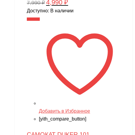
4,990
₽
Первоначальная
Текущая
7,990
₽
цена
цена:
Доступно:
В наличии
составляла
4,990 ₽.
В корзину
7,990 ₽.
Добавить в Избранное
[yith_compare_button]
САМОКАТ DUKER 101