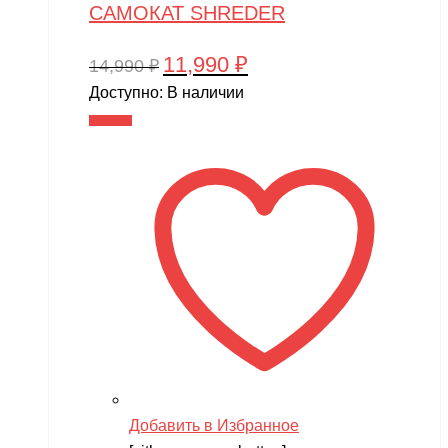
САМОКАТ SHREDER
11,990
₽
Первоначальная
Текущая
14,990
₽
цена
цена:
Доступно:
В наличии
составляла
11,990 ₽.
В корзину
14,990 ₽.
Добавить в Избранное