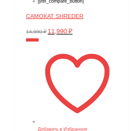
[yith_compare_button]
САМОКАТ SHREDER
11,990
₽
Первоначальная
Текущая
14,990
₽
цена
цена:
В корзину
составляла
11,990 ₽.
14,990 ₽.
Добавить в Избранное