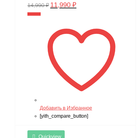
11,990
₽
Первоначальная
Текущая
14,990
₽
цена
цена:
В корзину
составляла
11,990 ₽.
14,990 ₽.
Добавить в Избранное
[yith_compare_button]
Quickview