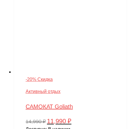
-20% Скидка
Активный отдых
САМОКАТ Goliath
11,990
₽
Первоначальная
Текущая
14,990
₽
цена
цена: