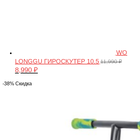
WO
LONGGU ГИРОСКУТЕР 10.5
11,990
₽
8,990
₽
Первоначальная
Текущая
цена
цена:
-38% Скидка
составляла
8,990 ₽.
11,990 ₽.