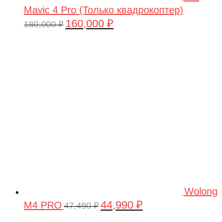
Mavic 4 Pro (Только квадрокоптер)
160,000
₽
Первоначальная
Текущая
180,000
₽
цена
цена:
составляла
160,000 ₽.
180,000 ₽.
Wolong
44,990
₽
M4 PRO
Первоначальная
Текущая
47,490
₽
цена
цена: