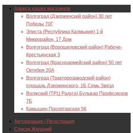
Адреса наших магазинов
Волгоград (Дзержинский район) 30 лет
Победы 70Г
Элиста (Республика Калмыкия) 1-й
Микрорайон, 17 Дом
Волгоград (Ворошиловский район) Рабоче-
Крестьянская 3
Волгоград (Красноармейский район) 50 лет
Октября 20А
Волгоград (Тракторозаводский район)
площадь Дзержинского, 1Б Семь Звёзд
Волжский (ТРЦ Радуга) Бульвар Профсоюзов
7Б
Камышин Пролетарская 56
Авторизация / Регистрация
Список Желаний