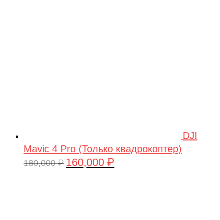
209,990 ₽.
DJI
Mavic 4 Pro (Только квадрокоптер)
160,000
₽
Первоначальная
Текущая
180,000
₽
цена
цена:
составляла
160,000 ₽.
180,000 ₽.