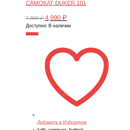
САМОКАТ DUKER 101
4,990
₽
Первоначальная
Текущая
7,990
₽
цена
цена:
Доступно:
В наличии
составляла
4,990 ₽.
В корзину
7,990 ₽.
Добавить в Избранное
[yith_compare_button]