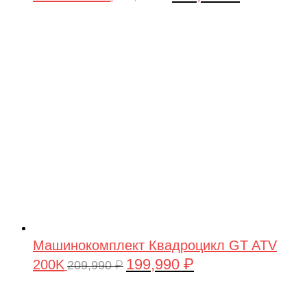
цена
цена:
составляла
199,990 ₽.
209,990 ₽.
Машинокомплект Квадроцикл GT ATV
199,990
₽
200K
Первоначальная
Текущая
209,990
₽
цена
цена:
составляла
199,990 ₽.