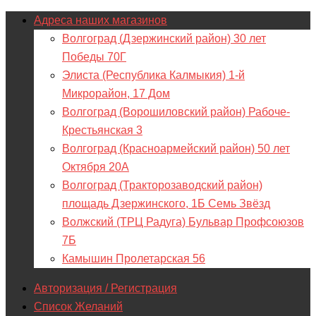
Адреса наших магазинов
Волгоград (Дзержинский район) 30 лет
Победы 70Г
Элиста (Республика Калмыкия) 1-й
Микрорайон, 17 Дом
Волгоград (Ворошиловский район) Рабоче-
Крестьянская 3
Волгоград (Красноармейский район) 50 лет
Октября 20А
Волгоград (Тракторозаводский район)
площадь Дзержинского, 1Б Семь Звёзд
Волжский (ТРЦ Радуга) Бульвар Профсоюзов
7Б
Камышин Пролетарская 56
Авторизация / Регистрация
Список Желаний