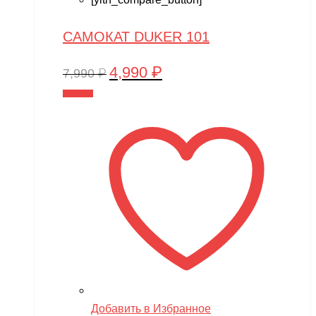
САМОКАТ DUKER 101
4,990
₽
Первоначальная
Текущая
7,990
₽
цена
цена:
В корзину
составляла
4,990 ₽.
7,990 ₽.
Добавить в Избранное