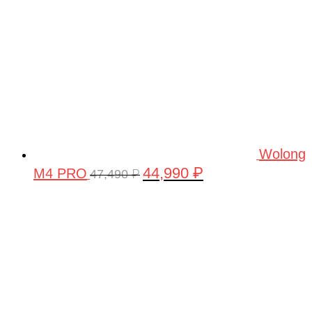
Wolong
44,990
₽
M4 PRO
Первоначальная
Текущая
47,490
₽
цена
цена:
составляла
44,990 ₽.
47,490 ₽.