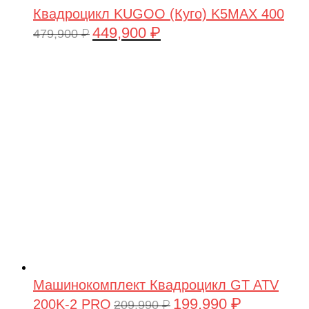
Квадроцикл KUGOO (Куго) K5MAX 400
449,900
₽
Первоначальная
Текущая
479,900
₽
цена
цена:
составляла
449,900 ₽.
479,900 ₽.
Машинокомплект Квадроцикл GT ATV
199,990
₽
200K-2 PRO
Первоначальная
Текущая
209,990
₽