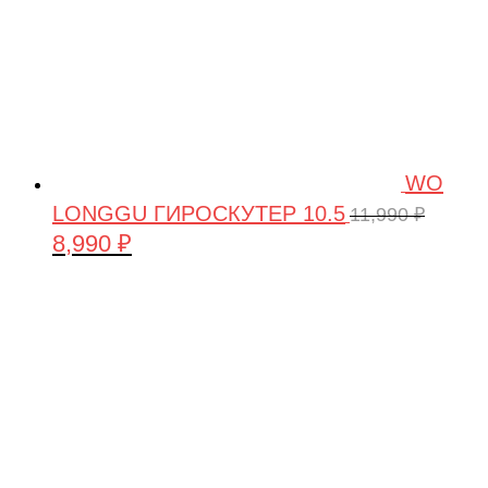
WO
LONGGU ГИРОСКУТЕР 10.5
11,990
₽
8,990
₽
Первоначальная
Текущая
цена
цена:
составляла
8,990 ₽.
11,990 ₽.