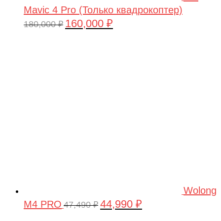
Mavic 4 Pro (Только квадрокоптер)
160,000
₽
Первоначальная
Текущая
180,000
₽
цена
цена:
составляла
160,000 ₽.
180,000 ₽.
Wolong
44,990
₽
M4 PRO
Первоначальная
Текущая
47,490
₽
цена
цена: