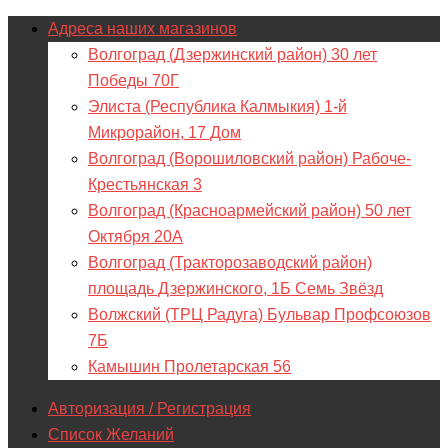
Адреса наших магазинов
Волгоград (Дзержинский район) 30 лет
Победы 70Г
Элиста (Республика Калмыкия) 1-й
Микрорайон, 17 Дом
Волгоград (Ворошиловский район) Рабоче-
Крестьянская 3
Волгоград (Красноармейский район) 50 лет
Октября 20А
Волгоград (Тракторозаводский район)
площадь Дзержинского, 1Б Семь Звёзд
Волжский (ТРЦ Радуга) Бульвар Профсоюзов
7Б
Камышин Пролетарская 56
Авторизация / Регистрация
Список Желаний