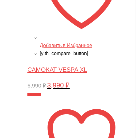
Добавить в Избранное
[yith_compare_button]
САМОКАТ VESPA XL
3,990
₽
Первоначальная
Текущая
6,990
₽
цена
цена:
В корзину
составляла
3,990 ₽.
6,990 ₽.