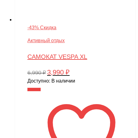
-43% Скидка
Активный отдых
САМОКАТ VESPA XL
3,990
₽
Первоначальная
Текущая
6,990
₽
цена
цена:
Доступно:
В наличии
составляла
3,990 ₽.
В корзину
6,990 ₽.