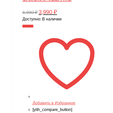
3,990
₽
Первоначальная
Текущая
6,990
₽
цена
цена:
Доступно:
В наличии
составляла
3,990 ₽.
В корзину
6,990 ₽.
Добавить в Избранное
[yith_compare_button]