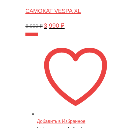
САМОКАТ VESPA XL
3,990
₽
Первоначальная
Текущая
6,990
₽
цена
цена:
В корзину
составляла
3,990 ₽.
6,990 ₽.
Добавить в Избранное