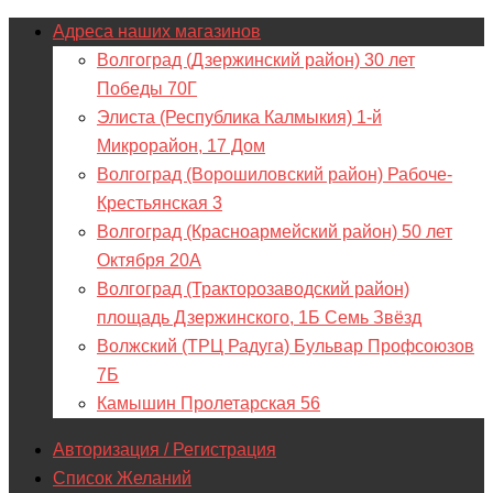
Адреса наших магазинов
Волгоград (Дзержинский район) 30 лет
Победы 70Г
Элиста (Республика Калмыкия) 1-й
Микрорайон, 17 Дом
Волгоград (Ворошиловский район) Рабоче-
Крестьянская 3
Волгоград (Красноармейский район) 50 лет
Октября 20А
Волгоград (Тракторозаводский район)
площадь Дзержинского, 1Б Семь Звёзд
Волжский (ТРЦ Радуга) Бульвар Профсоюзов
7Б
Камышин Пролетарская 56
Авторизация / Регистрация
Список Желаний