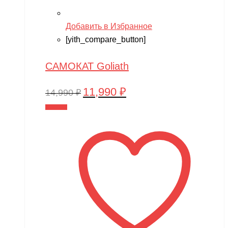
Добавить в Избранное
[yith_compare_button]
САМОКАТ Goliath
11,990
₽
Первоначальная
Текущая
14,990
₽
цена
цена:
В корзину
составляла
11,990 ₽.
14,990 ₽.