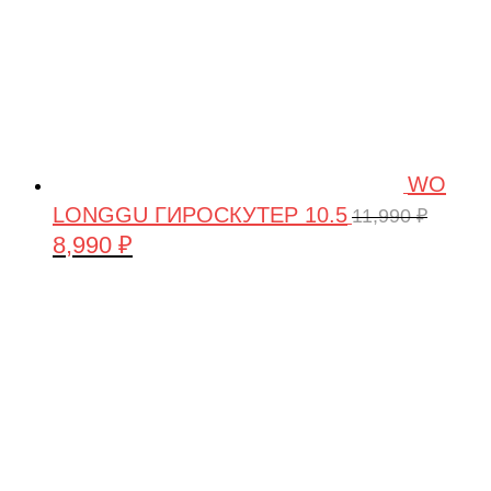
WO
LONGGU ГИРОСКУТЕР 10.5
11,990
₽
8,990
₽
Первоначальная
Текущая
цена
цена:
составляла
8,990 ₽.
11,990 ₽.