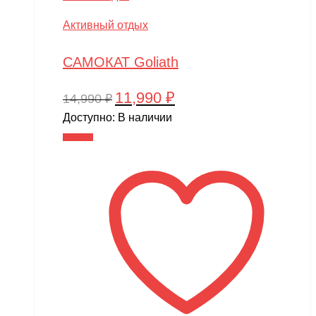
Активный отдых
САМОКАТ Goliath
11,990
₽
Первоначальная
Текущая
14,990
₽
цена
цена:
Доступно:
В наличии
составляла
11,990 ₽.
В корзину
14,990 ₽.