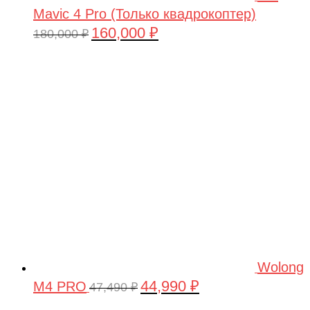
Mavic 4 Pro (Только квадрокоптер)
160,000
₽
Первоначальная
Текущая
180,000
₽
цена
цена:
составляла
160,000 ₽.
180,000 ₽.
Wolong
44,990
₽
M4 PRO
Первоначальная
Текущая
47,490
₽
цена
цена: