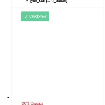
[yith_compare_button]
Quickview
-20% Скидка