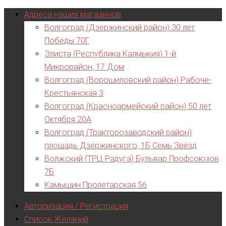
Адреса наших магазинов
Волгоград (Дзержинский район) 30 лет
Победы 70Г
Элиста (Республика Калмыкия) 1-й
Микрорайон, 17 Дом
Волгоград (Ворошиловский район) Рабоче-
Крестьянская 3
Волгоград (Красноармейский район) 50 лет
Октября 20А
Волгоград (Тракторозаводский район)
площадь Дзержинского, 1Б Семь Звёзд
Волжский (ТРЦ Радуга) Бульвар Профсоюзов
7Б
Камышин Пролетарская 56
Авторизация / Регистрация
Список Желаний