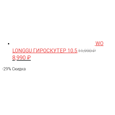
WO
LONGGU ГИРОСКУТЕР 10.5
11,990
₽
8,990
₽
Первоначальная
Текущая
цена
цена:
-29% Скидка
составляла
8,990 ₽.
11,990 ₽.