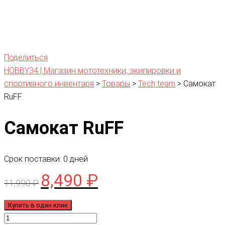
Поделиться
HOBBY34 | Магазин мототехники, экипировки и
спортивного инвентаря
>
Товары
>
Tech team
>
Самокат
RuFF
Самокат RuFF
Срок поставки: 0 дней
8,490
₽
Первоначальная
Текущая
11,990
₽
цена
цена:
составляла
8,490 ₽.
Купить в один клик
Количество
11,990 ₽.