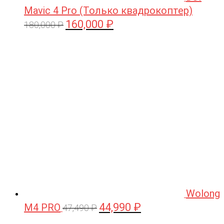
Mavic 4 Pro (Только квадрокоптер)
160,000
₽
Первоначальная
Текущая
180,000
₽
цена
цена:
составляла
160,000 ₽.
180,000 ₽.
Wolong
44,990
₽
M4 PRO
Первоначальная
Текущая
47,490
₽
цена
цена: