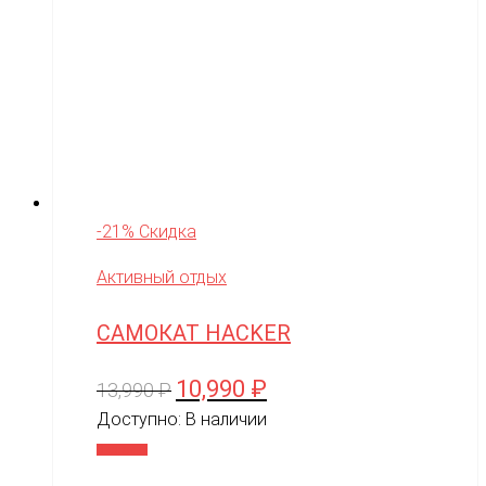
-21% Скидка
Активный отдых
САМОКАТ HACKER
10,990
₽
Первоначальная
Текущая
13,990
₽
цена
цена:
Доступно:
В наличии
составляла
10,990 ₽.
В корзину
13,990 ₽.