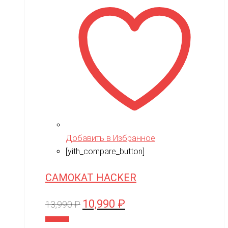
Добавить в Избранное
[yith_compare_button]
САМОКАТ HACKER
10,990
₽
Первоначальная
Текущая
13,990
₽
цена
цена:
В корзину