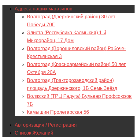
Адреса наших магазинов
Волгоград (Дзержинский район) 30 лет
Победы 70Г
Элиста (Республика Калмыкия) 1-й
Микрорайон, 17 Дом
Волгоград (Ворошиловский район) Рабоче-
Крестьянская 3
Волгоград (Красноармейский район) 50 лет
Октября 20А
Волгоград (Тракторозаводский район)
площадь Дзержинского, 1Б Семь Звёзд
Волжский (ТРЦ Радуга) Бульвар Профсоюзов
7Б
Камышин Пролетарская 56
Авторизация / Регистрация
Список Желаний