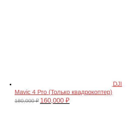
209,990 ₽.
DJI
Mavic 4 Pro (Только квадрокоптер)
160,000
₽
Первоначальная
Текущая
180,000
₽
цена
цена:
составляла
160,000 ₽.
180,000 ₽.