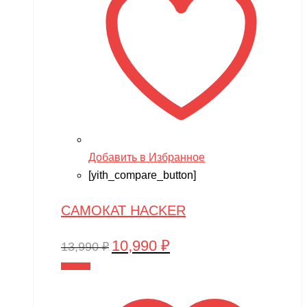
Добавить в Избранное
[yith_compare_button]
САМОКАТ HACKER
10,990
₽
Первоначальная
Текущая
13,990
₽
цена
цена:
В корзину
составляла
10,990 ₽.
13,990 ₽.