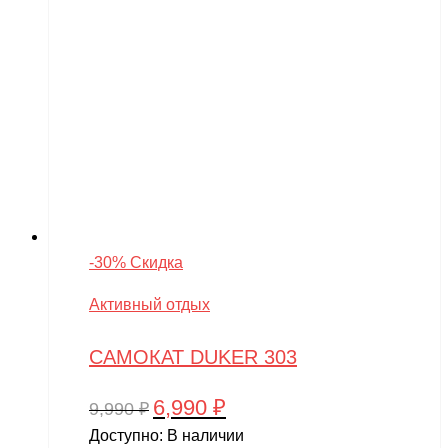
-30% Скидка
Активный отдых
САМОКАТ DUKER 303
6,990
₽
Первоначальная
Текущая
9,990
₽
цена
цена:
Доступно:
В наличии