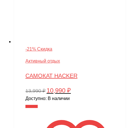
-21% Скидка
Активный отдых
САМОКАТ HACKER
10,990
₽
Первоначальная
Текущая
13,990
₽
цена
цена:
Доступно:
В наличии
составляла
10,990 ₽.
В корзину
13,990 ₽.