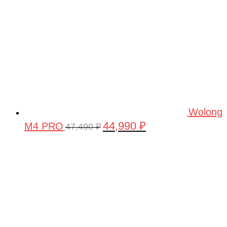
Wolong
44,990
₽
M4 PRO
Первоначальная
Текущая
47,490
₽
цена
цена:
составляла
44,990 ₽.
47,490 ₽.