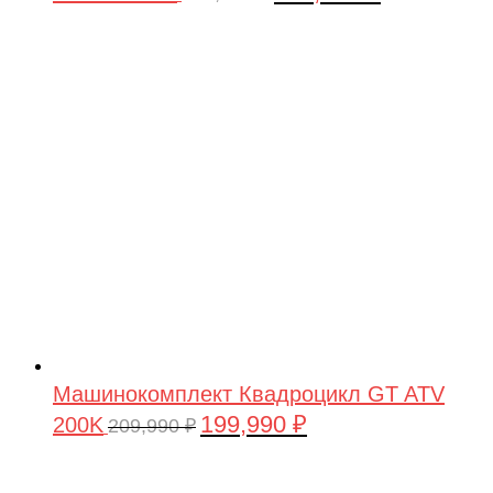
цена
цена:
составляла
199,990 ₽.
209,990 ₽.
Машинокомплект Квадроцикл GT ATV
199,990
₽
200K
Первоначальная
Текущая
209,990
₽
цена
цена:
составляла
199,990 ₽.