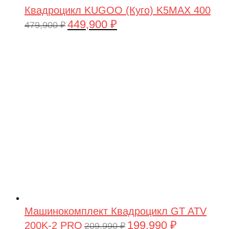
Квадроцикл KUGOO (Куго) K5MAX 400
449,900
₽
Первоначальная
Текущая
479,900
₽
цена
цена:
составляла
449,900 ₽.
479,900 ₽.
Машинокомплект Квадроцикл GT ATV
199,990
₽
200K-2 PRO
Первоначальная
Текущая
209,990
₽