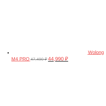
Wolong
44,990
₽
M4 PRO
Первоначальная
Текущая
47,490
₽
цена
цена:
составляла
44,990 ₽.
47,490 ₽.