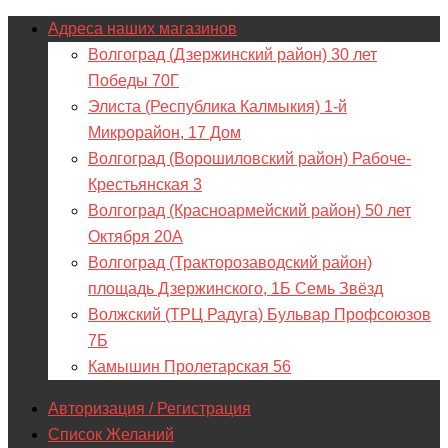
Адреса наших магазинов
Волгоград (Дзержинский район) 30 лет
Победы 70Г
Элиста (Республика Калмыкия) 1-й
Микрорайон, 17 Дом
Волгоград (Ворошиловский район) Рабоче-
Крестьянская 3
Волгоград (Красноармейский район) 50 лет
Октября 20А
Волгоград (Тракторозаводский район)
площадь Дзержинского, 1Б Семь Звёзд
Волжский (ТРЦ Радуга) Бульвар Профсоюзов
7Б
Камышин Пролетарская 56
Авторизация / Регистрация
Список Желаний