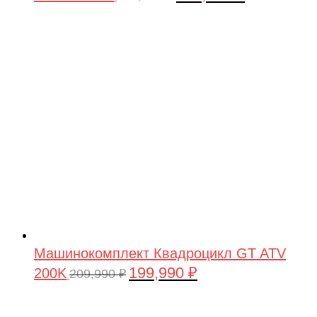
цена
цена:
составляла
199,990 ₽.
209,990 ₽.
Машинокомплект Квадроцикл GT ATV
199,990
₽
200K
Первоначальная
Текущая
209,990
₽
цена
цена:
составляла
199,990 ₽.