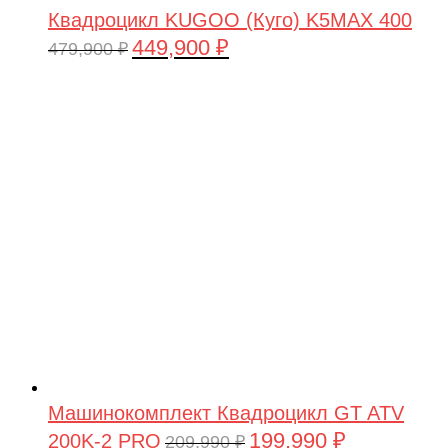
Квадроцикл KUGOO (Куго) K5MAX 400
449,900
₽
Первоначальная
Текущая
479,900
₽
цена
цена:
составляла
449,900 ₽.
479,900 ₽.
Машинокомплект Квадроцикл GT ATV
199,990
₽
200K-2 PRO
Первоначальная
Текущая
209,990
₽