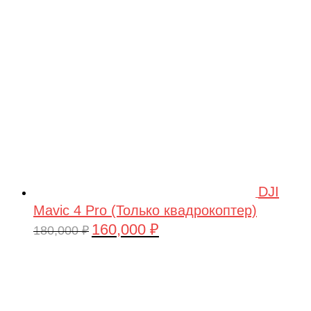
209,990 ₽.
DJI
Mavic 4 Pro (Только квадрокоптер)
160,000
₽
Первоначальная
Текущая
180,000
₽
цена
цена:
составляла
160,000 ₽.
180,000 ₽.