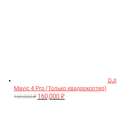
209,990 ₽.
DJI
Mavic 4 Pro (Только квадрокоптер)
160,000
₽
Первоначальная
Текущая
180,000
₽
цена
цена:
составляла
160,000 ₽.
180,000 ₽.