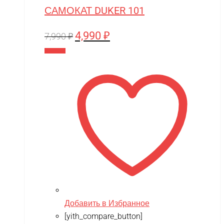
САМОКАТ DUKER 101
4,990
₽
Первоначальная
Текущая
7,990
₽
цена
цена:
В корзину
составляла
4,990 ₽.
7,990 ₽.
Добавить в Избранное
[yith_compare_button]