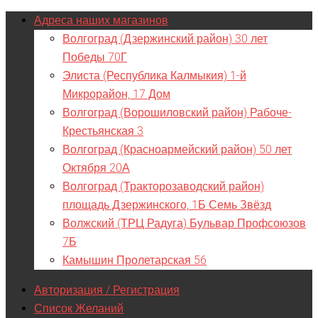
Адреса наших магазинов
Волгоград (Дзержинский район) 30 лет
Победы 70Г
Элиста (Республика Калмыкия) 1-й
Микрорайон, 17 Дом
Волгоград (Ворошиловский район) Рабоче-
Крестьянская 3
Волгоград (Красноармейский район) 50 лет
Октября 20А
Волгоград (Тракторозаводский район)
площадь Дзержинского, 1Б Семь Звёзд
Волжский (ТРЦ Радуга) Бульвар Профсоюзов
7Б
Камышин Пролетарская 56
Авторизация / Регистрация
Список Желаний