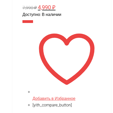
4,990
₽
Первоначальная
Текущая
7,990
₽
цена
цена:
Доступно:
В наличии
составляла
4,990 ₽.
В корзину
7,990 ₽.
Добавить в Избранное
[yith_compare_button]