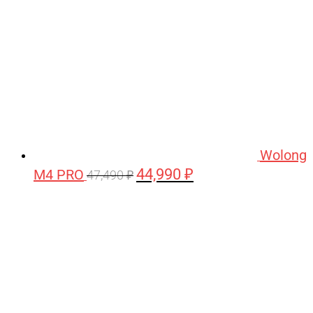
Wolong
44,990
₽
M4 PRO
Первоначальная
Текущая
47,490
₽
цена
цена:
составляла
44,990 ₽.
47,490 ₽.