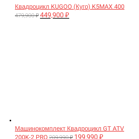
Квадроцикл KUGOO (Куго) K5MAX 400
449,900
₽
Первоначальная
Текущая
479,900
₽
цена
цена:
составляла
449,900 ₽.
479,900 ₽.
Машинокомплект Квадроцикл GT ATV
199,990
₽
200K-2 PRO
Первоначальная
Текущая
209,990
₽