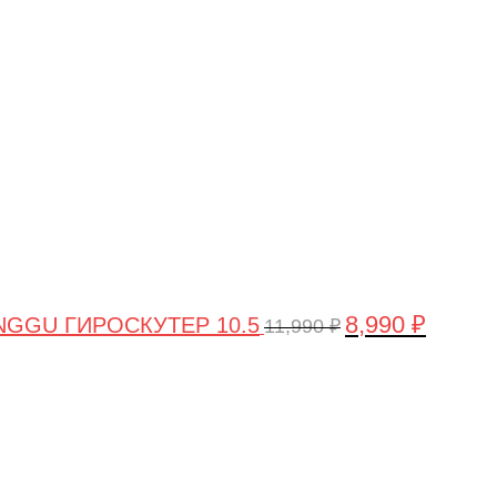
цена
цена:
составляла
8,990 ₽.
11,990 ₽.
8,990
₽
GGU ГИРОСКУТЕР 10.5
11,990
₽