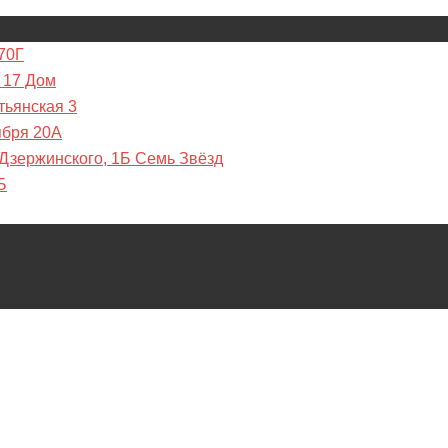
70Г
 17 Дом
тьянская 3
ября 20А
 Дзержинского, 1Б Семь Звёзд
Б