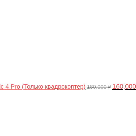
цена
составлял
180,000 ₽.
160,00
ic 4 Pro (Только квадрокоптер)
180,000
₽
Первоначальная
Текущая
цена
цена:
составляла
44,990 ₽.
47,490 ₽.