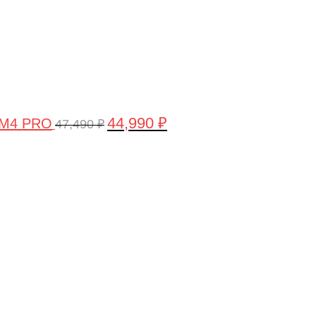
44,990
₽
 M4 PRO
47,490
₽
Первоначальная
Текущая
цена
цена:
составляла
58,990 ₽.
61,990 ₽.