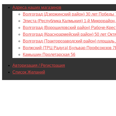
Адреса наших магазинов
Волгоград (Дзержинский район) 30 лет Победы 
Элиста (Республика Калмыкия) 1-й Микрорайон,
Волгоград (Ворошиловский район) Рабоче-Крес
Волгоград (Красноармейский район) 50 лет Окт
Волгоград (Тракторозаводский район) площадь
Волжский (ТРЦ Радуга) Бульвар Профсоюзов 7
Камышин Пролетарская 56
Авторизация / Регистрация
Список Желаний