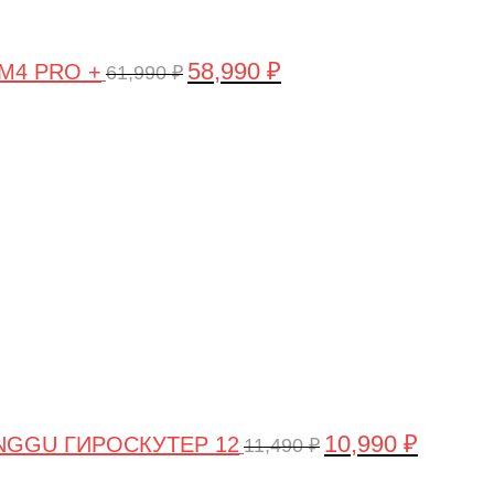
58,990
₽
 M4 PRO +
61,990
₽
Первоначальная
Текущая
цена
цена:
составляла
10,990 ₽.
11,490 ₽.
10,990
₽
NGGU ГИРОСКУТЕР 12
11,490
₽
Первоначальная
Текущая