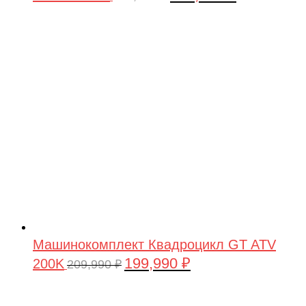
цена
цена:
составляла
199,990 ₽.
209,990 ₽.
Машинокомплект Квадроцикл GT ATV
199,990
₽
200K
Первоначальная
Текущая
209,990
₽
цена
цена:
составляла
199,990 ₽.