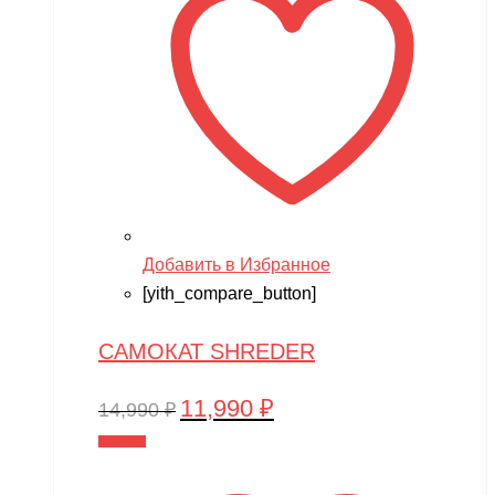
Добавить в Избранное
[yith_compare_button]
САМОКАТ SHREDER
11,990
₽
Первоначальная
Текущая
14,990
₽
цена
цена:
В корзину
составляла
11,990 ₽.
14,990 ₽.