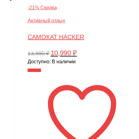
-21% Скидка
Активный отдых
САМОКАТ HACKER
10,990
₽
Первоначальная
Текущая
13,990
₽
цена
цена:
Доступно:
В наличии
составляла
10,990 ₽.
В корзину
13,990 ₽.