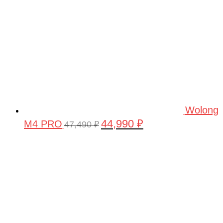
Wolong
44,990
₽
M4 PRO
Первоначальная
Текущая
47,490
₽
цена
цена:
составляла
44,990 ₽.
47,490 ₽.