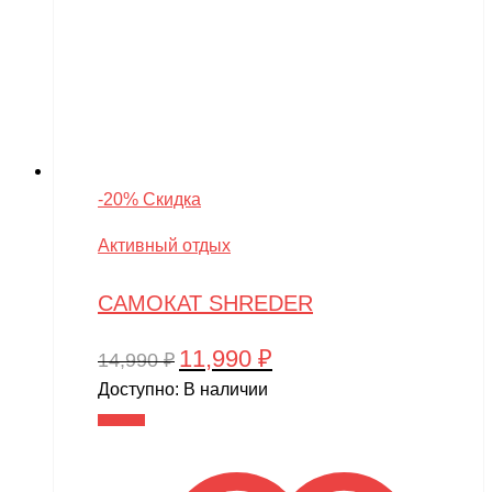
-20% Скидка
Активный отдых
САМОКАТ SHREDER
11,990
₽
Первоначальная
Текущая
14,990
₽
цена
цена:
Доступно:
В наличии
составляла
11,990 ₽.
В корзину
14,990 ₽.