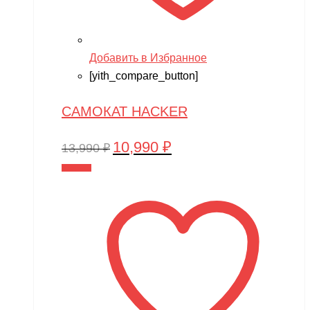
Добавить в Избранное
[yith_compare_button]
САМОКАТ HACKER
10,990
₽
Первоначальная
Текущая
13,990
₽
цена
цена:
В корзину
составляла
10,990 ₽.
13,990 ₽.