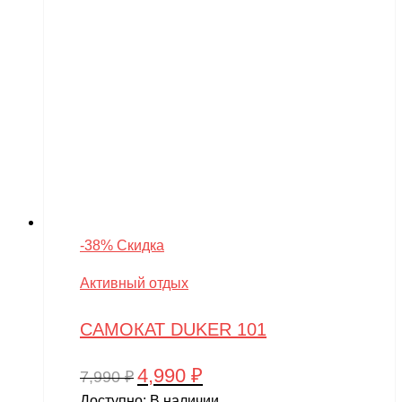
-38% Скидка
Активный отдых
САМОКАТ DUKER 101
4,990
₽
Первоначальная
Текущая
7,990
₽
цена
цена:
Доступно:
В наличии