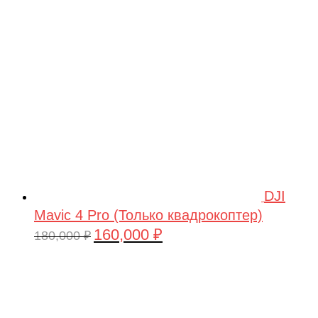
209,990 ₽.
DJI
Mavic 4 Pro (Только квадрокоптер)
160,000
₽
Первоначальная
Текущая
180,000
₽
цена
цена:
составляла
160,000 ₽.
180,000 ₽.