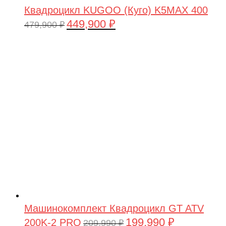
Квадроцикл KUGOO (Куго) K5MAX 400
449,900
₽
Первоначальная
Текущая
479,900
₽
цена
цена:
составляла
449,900 ₽.
479,900 ₽.
Машинокомплект Квадроцикл GT ATV
199,990
₽
200K-2 PRO
Первоначальная
Текущая
209,990
₽