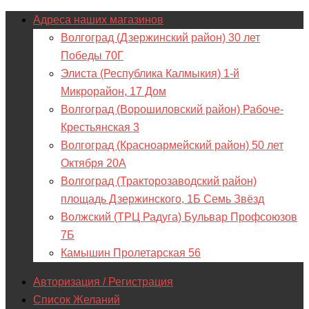
Адреса наших магазинов
Волгоград (Дзержинский район) 30 лет
Победы 70Г
Элиста (Республика Калмыкия) 1-й
Микрорайон, 17 Дом
Волгоград (Ворошиловский район) Рабоче-
Крестьянская 3
Волгоград (Красноармейский район) 50 лет
Октября 20А
Волгоград (Тракторозаводский район)
площадь Дзержинского, 1Б Семь Звёзд
Волжский (ТРЦ Радуга) Бульвар Профсоюзов
7Б
Камышин Пролетарская 56
Авторизация / Регистрация
Список Желаний