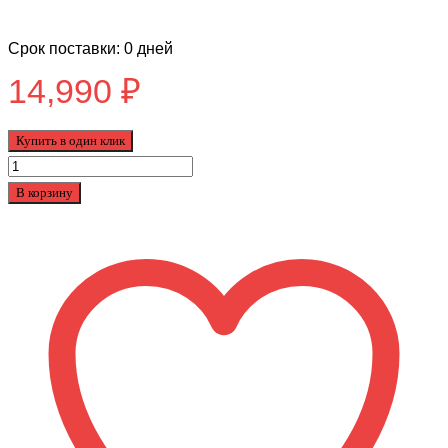
Срок поставки: 0 дней
14,990
₽
Купить в один клик
Количество
товара
В корзину
Самокат
Zefir
Lite