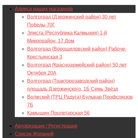
Адреса наших магазинов
Волгоград (Дзержинский район) 30 лет
Победы 70Г
Элиста (Республика Калмыкия) 1-й
Микрорайон, 17 Дом
Волгоград (Ворошиловский район) Рабоче-
Крестьянская 3
Волгоград (Красноармейский район) 50 лет
Октября 20А
Волгоград (Тракторозаводский район)
площадь Дзержинского, 1Б Семь Звёзд
Волжский (ТРЦ Радуга) Бульвар Профсоюзов
7Б
Камышин Пролетарская 56
Авторизация / Регистрация
Список Желаний