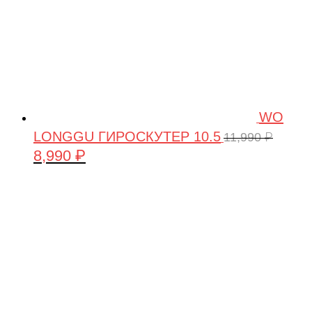
WO
LONGGU ГИРОСКУТЕР 10.5
11,990
₽
8,990
₽
Первоначальная
Текущая
цена
цена:
составляла
8,990 ₽.
11,990 ₽.