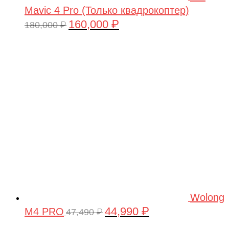
Mavic 4 Pro (Только квадрокоптер)
160,000
₽
Первоначальная
Текущая
180,000
₽
цена
цена:
составляла
160,000 ₽.
180,000 ₽.
Wolong
44,990
₽
M4 PRO
Первоначальная
Текущая
47,490
₽
цена
цена: