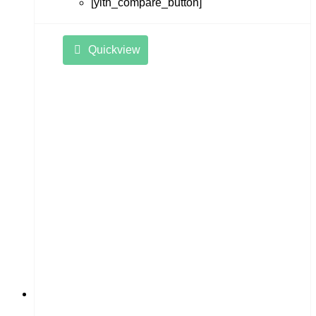
[yith_compare_button]
Quickview