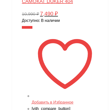
САМОКАТ DUKER 404
7,490
₽
Первоначальная
Текущая
10,990
₽
цена
цена:
Доступно:
В наличии
составляла
7,490 ₽.
В корзину
10,990 ₽.
Добавить в Избранное
[yith_compare_button]