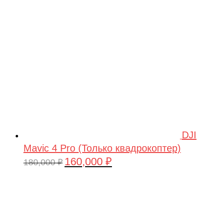
209,990 ₽.
DJI
Mavic 4 Pro (Только квадрокоптер)
160,000
₽
Первоначальная
Текущая
180,000
₽
цена
цена:
составляла
160,000 ₽.
180,000 ₽.