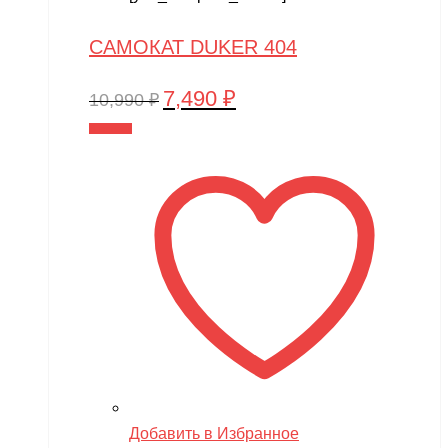
САМОКАТ DUKER 404
7,490
₽
Первоначальная
Текущая
10,990
₽
цена
цена:
В корзину
составляла
7,490 ₽.
10,990 ₽.
Добавить в Избранное