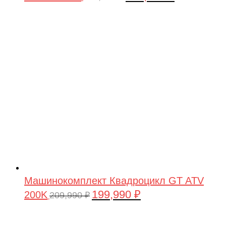
цена
цена:
составляла
199,990 ₽.
209,990 ₽.
Машинокомплект Квадроцикл GT ATV
199,990
₽
200K
Первоначальная
Текущая
209,990
₽
цена
цена:
составляла
199,990 ₽.