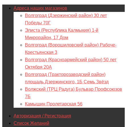
Адреса наших магазинов
Волгоград (Дзержинский район) 30 лет
Победы 70Г
Элиста (Республика Калмыкия) 1-й
Микрорайон, 17 Дом
Волгоград (Ворошиловский район) Рабоче-
Крестьянская 3
Волгоград (Красноармейский район) 50 лет
Октября 20А
Волгоград (Тракторозаводский район)
площадь Дзержинского, 1Б Семь Звёзд
Волжский (ТРЦ Радуга) Бульвар Профсоюзов
7Б
Камышин Пролетарская 56
Авторизация / Регистрация
Список Желаний