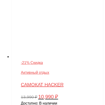
-21% Скидка
Активный отдых
САМОКАТ HACKER
10,990
₽
Первоначальная
Текущая
13,990
₽
цена
цена:
Доступно:
В наличии