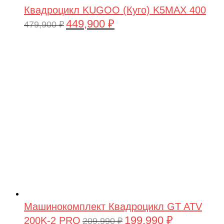
Квадроцикл KUGOO (Куго) K5MAX 400
449,900
₽
Первоначальная
Текущая
479,900
₽
цена
цена:
составляла
449,900 ₽.
479,900 ₽.
Машинокомплект Квадроцикл GT ATV
199,990
₽
200K-2 PRO
Первоначальная
Текущая
209,990
₽