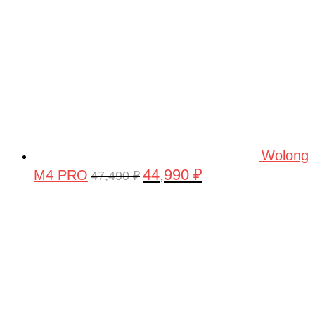
Wolong
44,990
₽
M4 PRO
Первоначальная
Текущая
47,490
₽
цена
цена:
составляла
44,990 ₽.
47,490 ₽.