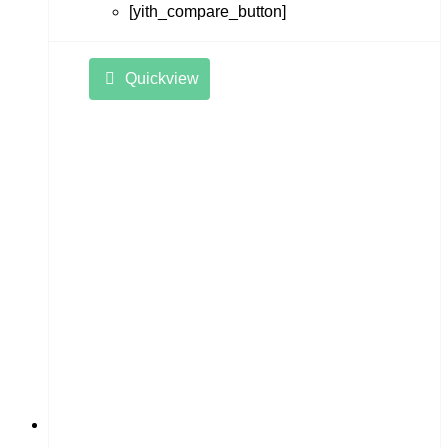
[yith_compare_button]
Quickview