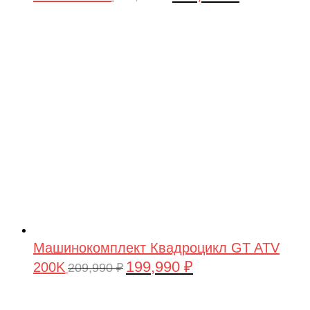
цена
цена:
составляла
199,990 ₽.
209,990 ₽.
Машинокомплект Квадроцикл GT ATV
199,990
₽
200K
Первоначальная
Текущая
209,990
₽
цена
цена:
составляла
199,990 ₽.