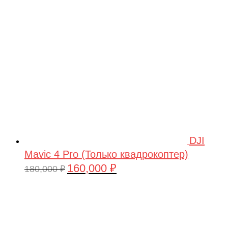
209,990 ₽.
DJI
Mavic 4 Pro (Только квадрокоптер)
160,000
₽
Первоначальная
Текущая
180,000
₽
цена
цена:
составляла
160,000 ₽.
180,000 ₽.