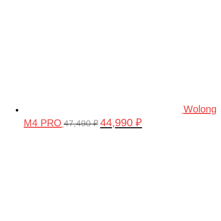
Wolong
44,990
₽
M4 PRO
Первоначальная
Текущая
47,490
₽
цена
цена:
составляла
44,990 ₽.
47,490 ₽.