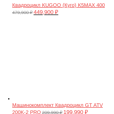
Квадроцикл KUGOO (Куго) K5MAX 400
449,900
₽
Первоначальная
Текущая
479,900
₽
цена
цена:
составляла
449,900 ₽.
479,900 ₽.
Машинокомплект Квадроцикл GT ATV
199,990
₽
200K-2 PRO
Первоначальная
Текущая
209,990
₽