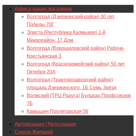
Адреса наших магазинов
Волгоград (Дзержинский район) 30 лет
Победы 70Г
Элиста (Республика Калмыкия) 1-й
Микрорайон, 17 Дом
Волгоград (Ворошиловский район) Рабоче-
Крестьянская 3
Волгоград (Красноармейский район) 50 лет
Октября 20А
Волгоград (Тракторозаводский район)
площадь Дзержинского, 1Б Семь Звёзд
Волжский (ТРЦ Радуга) Бульвар Профсоюзов
7Б
Камышин Пролетарская 56
Авторизация / Регистрация
Список Желаний