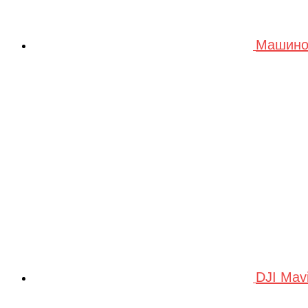
Машино
DJI Mav