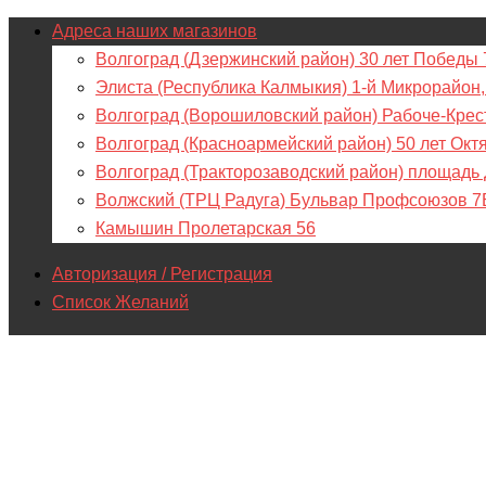
Адреса наших магазинов
Волгоград (Дзержинский район) 30 лет Победы 
Элиста (Республика Калмыкия) 1-й Микрорайон,
Волгоград (Ворошиловский район) Рабоче-Крес
Волгоград (Красноармейский район) 50 лет Окт
Волгоград (Тракторозаводский район) площадь
Волжский (ТРЦ Радуга) Бульвар Профсоюзов 7
Камышин Пролетарская 56
Авторизация / Регистрация
Список Желаний