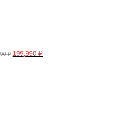
199,990
₽
990
₽
рвоначальная
Текущая
а
цена:
тавляла
199,990 ₽.
,990 ₽.