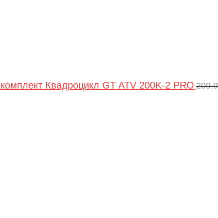
комплект Квадроцикл GT ATV 200K-2 PRO
209,
Пе
цен
сос
209