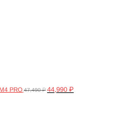
цена
цена:
составляла
44,990 ₽.
47,490 ₽.
44,990
₽
 M4 PRO
47,490
₽