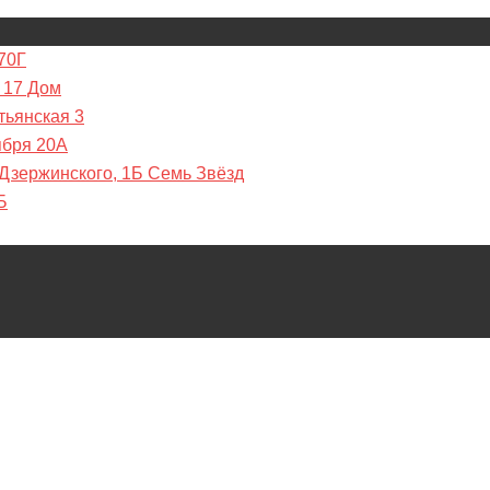
70Г
 17 Дом
тьянская 3
ября 20А
 Дзержинского, 1Б Семь Звёзд
Б