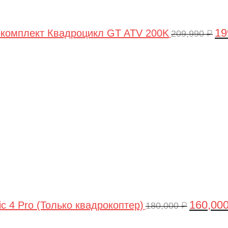
19
комплект Квадроцикл GT ATV 200K
209,990
₽
Первонач
цена
составля
180,000 ₽.
160,00
ic 4 Pro (Только квадрокоптер)
180,000
₽
Первоначальная
Текущая