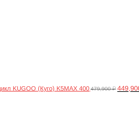
цена
составля
479,900 ₽
449,9
цикл KUGOO (Куго) K5MAX 400
479,900
₽