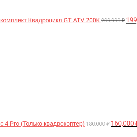
199
комплект Квадроцикл GT ATV 200K
209,990
₽
Первонача
цена
составляла
180,000 ₽.
160,000
ic 4 Pro (Только квадрокоптер)
180,000
₽
Первоначальная
Текущая