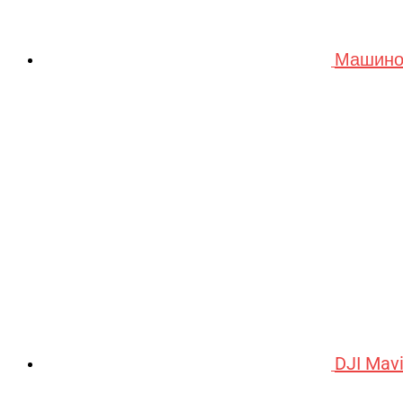
Машино
DJI Mav