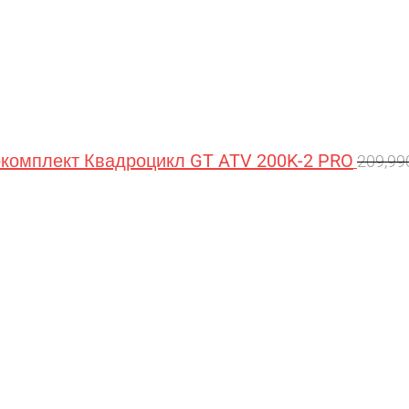
омплект Квадроцикл GT ATV 200K-2 PRO
209,9
Перв
цена
сост
209,9