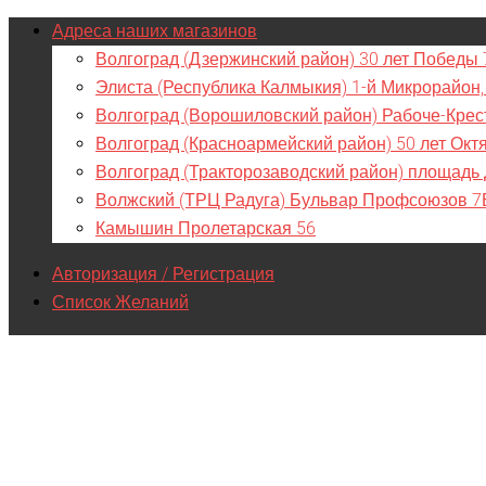
Адреса наших магазинов
Волгоград (Дзержинский район) 30 лет Победы 
Элиста (Республика Калмыкия) 1-й Микрорайон,
Волгоград (Ворошиловский район) Рабоче-Крес
Волгоград (Красноармейский район) 50 лет Окт
Волгоград (Тракторозаводский район) площадь
Волжский (ТРЦ Радуга) Бульвар Профсоюзов 7
Камышин Пролетарская 56
Авторизация / Регистрация
Список Желаний