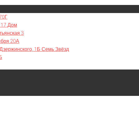
70Г
 17 Дом
тьянская 3
ября 20А
 Дзержинского, 1Б Семь Звёзд
Б