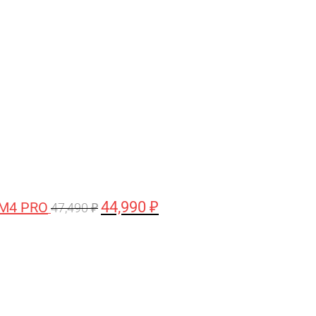
цена
цена:
составляла
44,990 ₽.
47,490 ₽.
44,990
₽
 M4 PRO
47,490
₽