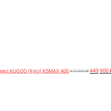
цена
составляла
479,900 ₽.
449,900
икл KUGOO (Куго) K5MAX 400
479,900
₽