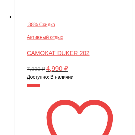
-38% Скидка
Активный отдых
САМОКАТ DUKER 202
4,990
₽
Первоначальная
Текущая
7,990
₽
цена
цена:
Доступно:
В наличии
составляла
4,990 ₽.
В корзину
7,990 ₽.