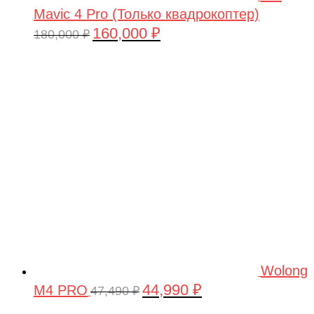
Mavic 4 Pro (Только квадрокоптер)
160,000
₽
Первоначальная
Текущая
180,000
₽
цена
цена:
составляла
160,000 ₽.
180,000 ₽.
Wolong
44,990
₽
M4 PRO
Первоначальная
Текущая
47,490
₽
цена
цена: