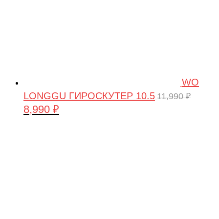
WO
LONGGU ГИРОСКУТЕР 10.5
11,990
₽
8,990
₽
Первоначальная
Текущая
цена
цена:
составляла
8,990 ₽.
11,990 ₽.