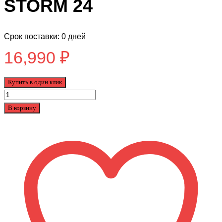
STORM 24
Срок поставки: 0 дней
16,990
₽
Купить в один клик
Количество
товара
В корзину
Подростковый
Велосипед
Tech
Team
STORM
24