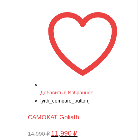
14,990 ₽.
Добавить в Избранное
[yith_compare_button]
САМОКАТ Goliath
11,990
₽
Первоначальная
Текущая
14,990
₽