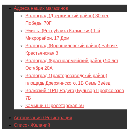
Адреса наших магазинов
Волгоград (Дзержинский район) 30 лет
Победы 70Г
Элиста (Республика Калмыкия) 1-й
Микрорайон, 17 Дом
Волгоград (Ворошиловский район) Рабоче-
Крестьянская 3
Волгоград (Красноармейский район) 50 лет
Октября 20А
Волгоград (Тракторозаводский район)
площадь Дзержинского, 1Б Семь Звёзд
Волжский (ТРЦ Радуга) Бульвар Профсоюзов
7Б
Камышин Пролетарская 56
Авторизация / Регистрация
Список Желаний