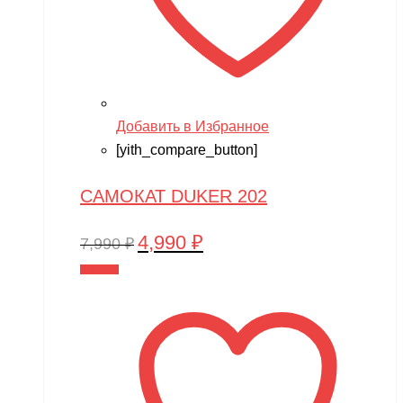
Добавить в Избранное
[yith_compare_button]
САМОКАТ DUKER 202
4,990
₽
Первоначальная
Текущая
7,990
₽
цена
цена:
В корзину
составляла
4,990 ₽.
7,990 ₽.