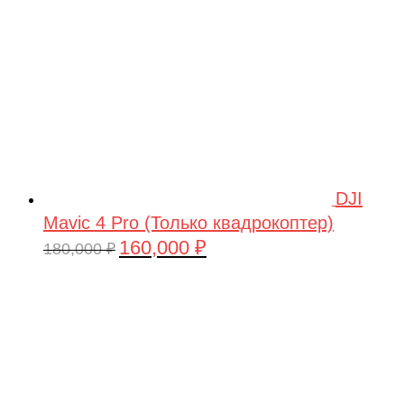
DJI
Mavic 4 Pro (Только квадрокоптер)
160,000
₽
Первоначальная
Текущая
180,000
₽
цена
цена:
составляла
160,000 ₽.
180,000 ₽.