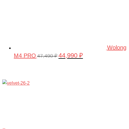
Wolong
44,990
₽
M4 PRO
Первоначальная
Текущая
47,490
₽
цена
цена:
составляла
44,990 ₽.
47,490 ₽.