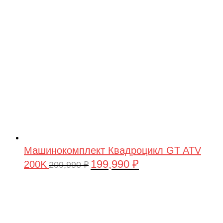
209,990 ₽.
Машинокомплект Квадроцикл GT ATV
199,990
₽
200K
Первоначальная
Текущая
209,990
₽
цена
цена:
составляла
199,990 ₽.
209,990 ₽.