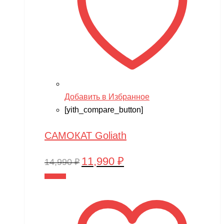
Добавить в Избранное
[yith_compare_button]
САМОКАТ Goliath
11,990
₽
Первоначальная
Текущая
14,990
₽
цена
цена:
В корзину
составляла
11,990 ₽.
14,990 ₽.