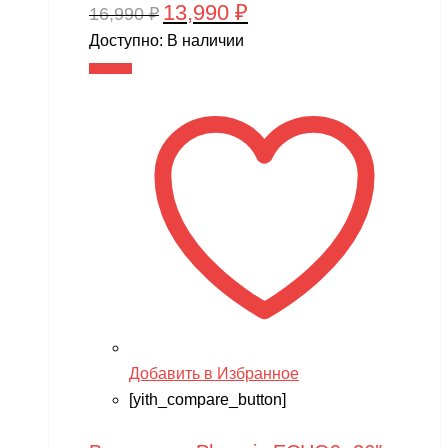
13,990
₽
Первоначальная
Текущая
16,990
₽
цена
цена:
Доступно:
В наличии
составляла
13,990 ₽.
В корзину
16,990 ₽.
Добавить в Избранное
[yith_compare_button]