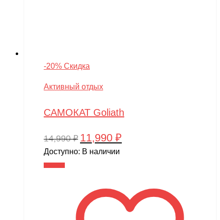
-20% Скидка
Активный отдых
САМОКАТ Goliath
11,990
₽
Первоначальная
Текущая
14,990
₽
цена
цена:
Доступно:
В наличии
составляла
11,990 ₽.
В корзину
14,990 ₽.