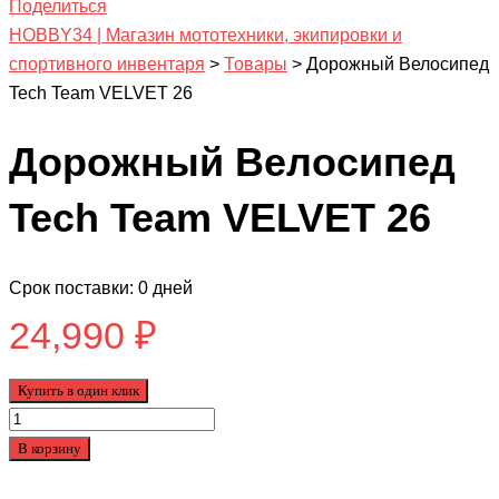
Поделиться
HOBBY34 | Магазин мототехники, экипировки и
спортивного инвентаря
>
Товары
>
Дорожный Велосипед
Tech Team VELVET 26
Дорожный Велосипед
Tech Team VELVET 26
Срок поставки: 0 дней
24,990
₽
Купить в один клик
Количество
товара
В корзину
Дорожный