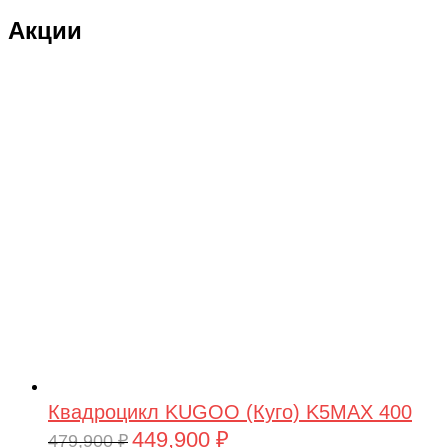
Акции
Квадроцикл KUGOO (Куго) K5MAX 400
449,900
₽
Первоначальная
Текущая
479,900
₽