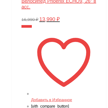
Велосипед Phoenix ECHO9, 26″ в
асс.
13,990
₽
Первоначальная
Текущая
16,990
₽
цена
цена:
В корзину
составляла
13,990 ₽.
16,990 ₽.
Добавить в Избранное
[yith_compare_button]