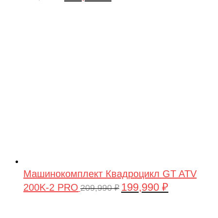
цена
цена:
составляла
449,900 ₽.
479,900 ₽.
Машинокомплект Квадроцикл GT ATV
199,990
₽
200K-2 PRO
Первоначальная
Текущая
209,990
₽
цена
цена:
составляла
199,990 ₽.