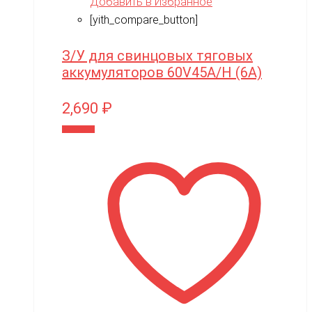
Добавить в Избранное
[yith_compare_button]
З/У для свинцовых тяговых
аккумуляторов 60V45A/H (6A)
2,690
₽
В корзину