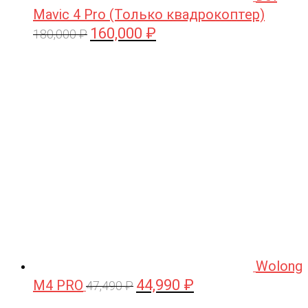
Mavic 4 Pro (Только квадрокоптер)
160,000
₽
Первоначальная
Текущая
180,000
₽
цена
цена:
составляла
160,000 ₽.
180,000 ₽.
Wolong
44,990
₽
M4 PRO
Первоначальная
Текущая
47,490
₽
цена
цена: