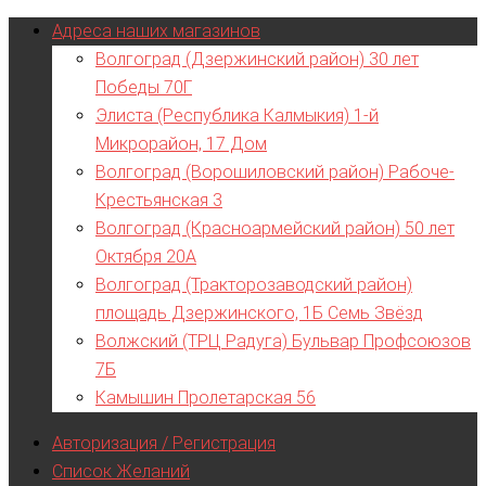
Адреса наших магазинов
Волгоград (Дзержинский район) 30 лет
Победы 70Г
Элиста (Республика Калмыкия) 1-й
Микрорайон, 17 Дом
Волгоград (Ворошиловский район) Рабоче-
Крестьянская 3
Волгоград (Красноармейский район) 50 лет
Октября 20А
Волгоград (Тракторозаводский район)
площадь Дзержинского, 1Б Семь Звёзд
Волжский (ТРЦ Радуга) Бульвар Профсоюзов
7Б
Камышин Пролетарская 56
Авторизация / Регистрация
Список Желаний