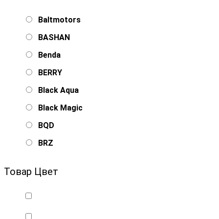
Baltmotors
BASHAN
Benda
BERRY
Black Aqua
Black Magic
BQD
BRZ
Bsd Racing
Товар Цвет
BSQ
Bugatti
Cada Technics