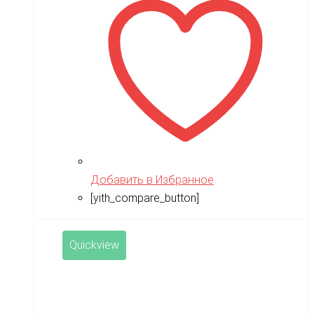
RAMATTI
Rant
Rastar
Razor
Remo Hobby
Revell
RiverToys
Robotime
Добавить в Избранное
[yith_compare_button]
Rutrike
RWA
Quickview
SDJIN-YING
Shipyard
SIBERTON