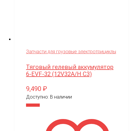
midway
MiniArt
MiniPro
MIRAGE-PNP
MJX
Запчасти для грузовые электротрициклы
Motoland
MR.Hobby
Тяговый гелевый аккумулятор
6-EVF-32 (12V32A/H C3)
MX
MYTOY
9,490
₽
MZ(Meizhi)
Доступно:
В наличии
Nika
В корзину
Nine Eagles
Novatrack