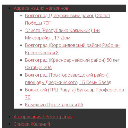
Адреса наших магазинов
Волгоград (Дзержинский район) 30 лет
Победы 70Г
Элиста (Республика Калмыкия) 1-й
Микрорайон, 17 Дом
Волгоград (Ворошиловский район) Рабоче-
Крестьянская 3
Волгоград (Красноармейский район) 50 лет
Октября 20А
Волгоград (Тракторозаводский район)
площадь Дзержинского, 1Б Семь Звёзд
Волжский (ТРЦ Радуга) Бульвар Профсоюзов
7Б
Камышин Пролетарская 56
Авторизация / Регистрация
Список Желаний