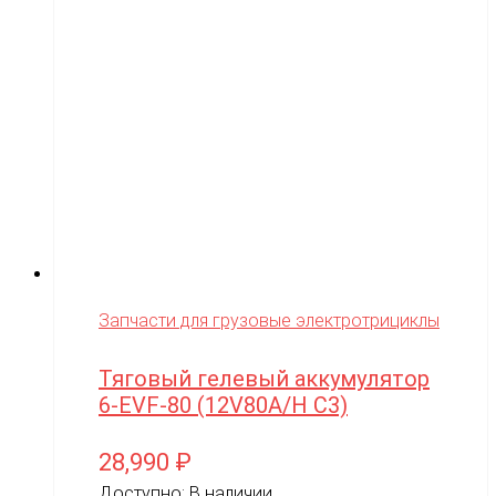
Siger
SJRC
Skyboard
SkyRC
Slardar
SmartOne
Smer
Spard
Запчасти для грузовые электротрициклы
Standart
Тяговый гелевый аккумулятор
STELS
6-EVF-80 (12V80A/H C3)
SUR-RON
28,990
₽
SYMA
Доступно:
В наличии