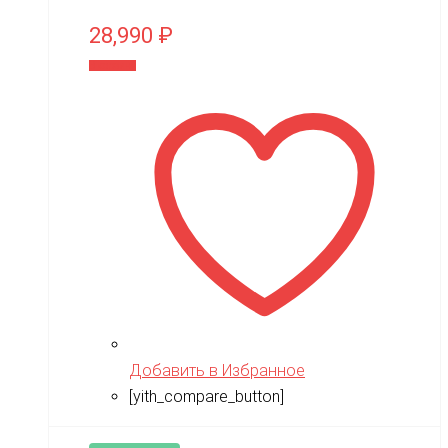
TMBK
28,990
₽
Torro
В корзину
TRAXXAS
TRUMPETER
Tsinova
TWITTER
ULTRON
Vaterra
VBPower
Velocifero
Добавить в Избранное
Viper
[yith_compare_button]
VMC