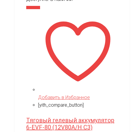
Taigen
В корзину
TAKOM
Tamiya
Team Associated
Team Orion
Technic
Techone
Tech team
Teddy bear
Добавить в Избранное
TGB
[yith_compare_button]
The Power of Team Magic
Thunder Tiger
Тяговый гелевый аккумулятор
6-EVF-80 (12V80A/H C3)
TianShun