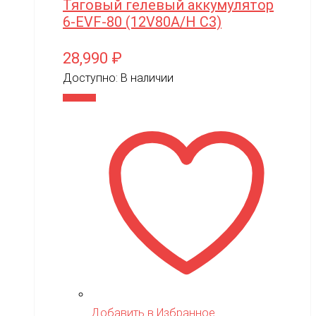
Тяговый гелевый аккумулятор
6-EVF-80 (12V80A/H C3)
WPL
WXE
28,990
₽
Xiaomi
Доступно:
В наличии
XingBao
В корзину
XIRO
XMX
YACOTA
YOKAMURA
Zaxboard
Zegan
ZEROTECH
ZhengGuang
Добавить в Избранное