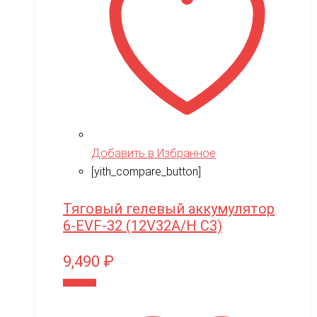
NVision
OAS
One Star
Phoenix Model
Pilage
Play-Doh
Добавить в Избранное
Power plant
[yith_compare_button]
PowerVision
Тяговый гелевый аккумулятор
Progasi
6-EVF-32 (12V32A/H C3)
QIHUI
9,490
₽
Qike
В корзину
Qunxing