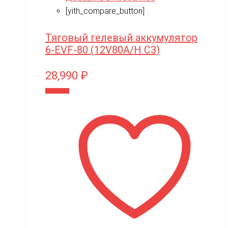
Zhorya
[yith_compare_button]
Zing
Тяговый гелевый аккумулятор
ZING VINNI
6-EVF-80 (12V80A/H C3)
ZLATEK
28,990
₽
Zvezda
В корзину
Мишутка
Моделист
Орто-пазл
Таврида
Тимка