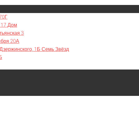
70Г
 17 Дом
тьянская 3
ября 20А
 Дзержинского, 1Б Семь Звёзд
Б