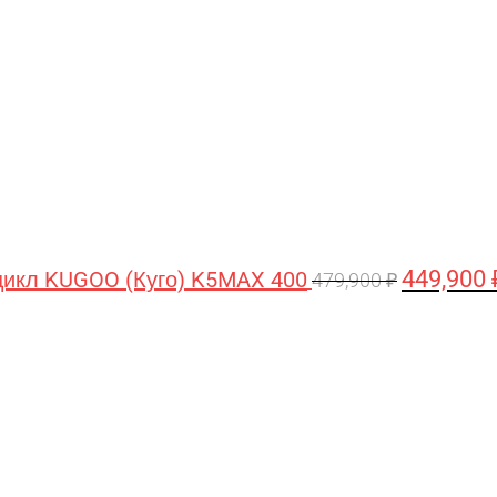
составляла
479,900 ₽.
449,900
икл KUGOO (Куго) K5MAX 400
479,900
₽