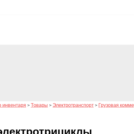
о инвентаря
>
Товары
>
Электротранспорт
>
Грузовая комме
 электротрициклы