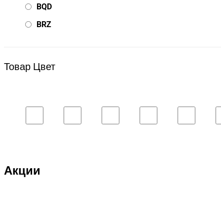
BQD
BRZ
Bsd Racing
BSQ
Товар Цвет
Bugatti
Cada Technics
CENNAM / Qileshi
CHENGHAO
Chi Lok Bo
DELTA
Акции
DJI
DMD
Double Eagle