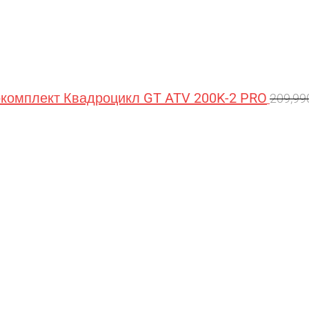
омплект Квадроцикл GT ATV 200K-2 PRO
209,9
Перв
цена
сост
209,9