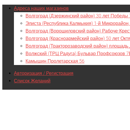
Адреса наших магазинов
Волгоград (Дзержинский район) 30 лет Победы 
Элиста (Республика Калмыкия) 1-й Микрорайон,
Волгоград (Ворошиловский район) Рабоче-Крес
Волгоград (Красноармейский район) 50 лет Окт
Волгоград (Тракторозаводский район) площадь
Волжский (ТРЦ Радуга) Бульвар Профсоюзов 7
Камышин Пролетарская 56
Авторизация / Регистрация
Список Желаний