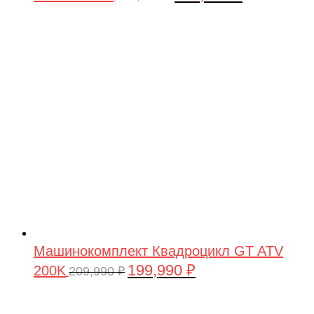
цена
цена:
составляла
199,990 ₽.
209,990 ₽.
Машинокомплект Квадроцикл GT ATV
199,990
₽
200K
Первоначальная
Текущая
209,990
₽
цена
цена:
составляла
199,990 ₽.