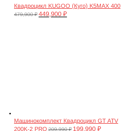
Квадроцикл KUGOO (Куго) K5MAX 400
449,900
₽
Первоначальная
Текущая
479,900
₽
цена
цена:
составляла
449,900 ₽.
479,900 ₽.
Машинокомплект Квадроцикл GT ATV
199,990
₽
200K-2 PRO
Первоначальная
Текущая
209,990
₽