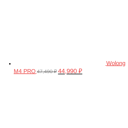
Wolong
44,990
₽
M4 PRO
Первоначальная
Текущая
47,490
₽
цена
цена:
составляла
44,990 ₽.
47,490 ₽.