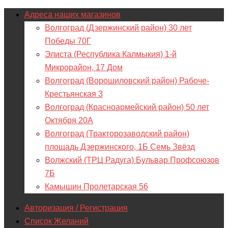
Адреса наших магазинов
Волгоград (Дзержинский район) 30 лет
Победы 70Г
Элиста (Республика Калмыкия) 1-й
Микрорайон, 17 Дом
Волгоград (Ворошиловский район) Рабоче-
Крестьянская 3
Волгоград (Красноармейский район) 50 лет
Октября 20А
Волгоград (Тракторозаводский район)
площадь Дзержинского, 1Б Семь Звёзд
Волжский (ТРЦ Радуга) Бульвар Профсоюзов
7Б
Камышин Пролетарская 56
Авторизация / Регистрация
Список Желаний