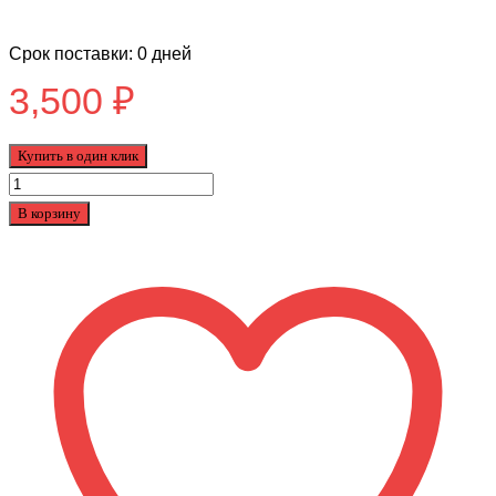
Срок поставки: 0 дней
3,500
₽
Купить в один клик
Количество
товара
В корзину
Беговел
Black
Aqua
122
12"