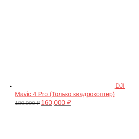
209,990 ₽.
DJI
Mavic 4 Pro (Только квадрокоптер)
160,000
₽
Первоначальная
Текущая
180,000
₽
цена
цена:
составляла
160,000 ₽.
180,000 ₽.