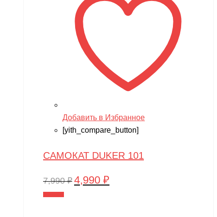
Добавить в Избранное
[yith_compare_button]
САМОКАТ DUKER 101
4,990
₽
Первоначальная
Текущая
7,990
₽
цена
цена:
В корзину
составляла
4,990 ₽.