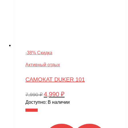
-38% Скидка
Активный отдых
САМОКАТ DUKER 101
4,990
₽
Первоначальная
Текущая
7,990
₽
цена
цена:
Доступно:
В наличии
составляла
4,990 ₽.
В корзину
7,990 ₽.