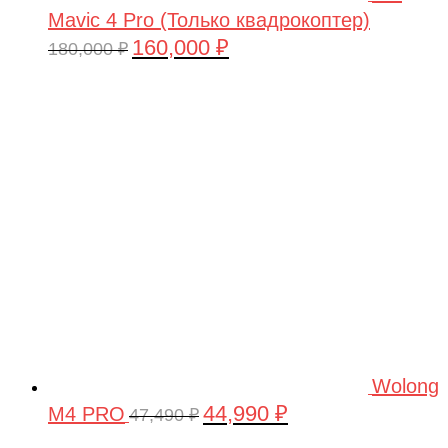
Mavic 4 Pro (Только квадрокоптер)
160,000
₽
Первоначальная
Текущая
180,000
₽
цена
цена:
составляла
160,000 ₽.
180,000 ₽.
Wolong
44,990
₽
M4 PRO
Первоначальная
Текущая
47,490
₽
цена
цена: