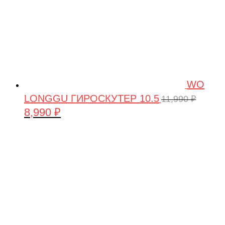
WO
LONGGU ГИРОСКУТЕР 10.5
11,990
₽
8,990
₽
Первоначальная
Текущая
цена
цена:
составляла
8,990 ₽.
11,990 ₽.