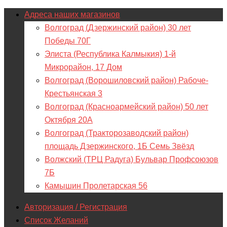
Адреса наших магазинов
Волгоград (Дзержинский район) 30 лет
Победы 70Г
Элиста (Республика Калмыкия) 1-й
Микрорайон, 17 Дом
Волгоград (Ворошиловский район) Рабоче-
Крестьянская 3
Волгоград (Красноармейский район) 50 лет
Октября 20А
Волгоград (Тракторозаводский район)
площадь Дзержинского, 1Б Семь Звёзд
Волжский (ТРЦ Радуга) Бульвар Профсоюзов
7Б
Камышин Пролетарская 56
Авторизация / Регистрация
Список Желаний