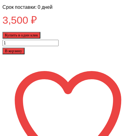
Срок поставки: 0 дней
3,500
₽
Купить в один клик
Количество
товара
В корзину
Беговел
Black
Aqua
122
12"