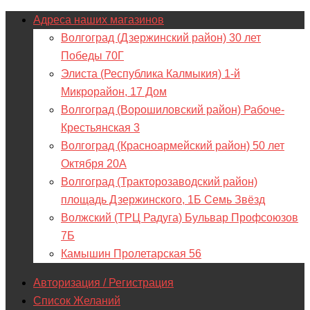
Адреса наших магазинов
Волгоград (Дзержинский район) 30 лет
Победы 70Г
Элиста (Республика Калмыкия) 1-й
Микрорайон, 17 Дом
Волгоград (Ворошиловский район) Рабоче-
Крестьянская 3
Волгоград (Красноармейский район) 50 лет
Октября 20А
Волгоград (Тракторозаводский район)
площадь Дзержинского, 1Б Семь Звёзд
Волжский (ТРЦ Радуга) Бульвар Профсоюзов
7Б
Камышин Пролетарская 56
Авторизация / Регистрация
Список Желаний