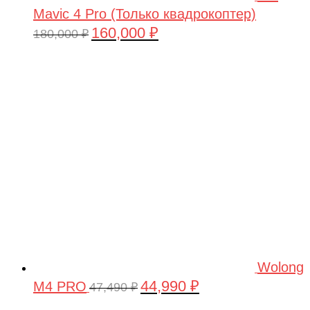
Mavic 4 Pro (Только квадрокоптер)
160,000
₽
Первоначальная
Текущая
180,000
₽
цена
цена:
составляла
160,000 ₽.
180,000 ₽.
Wolong
44,990
₽
M4 PRO
Первоначальная
Текущая
47,490
₽
цена
цена: