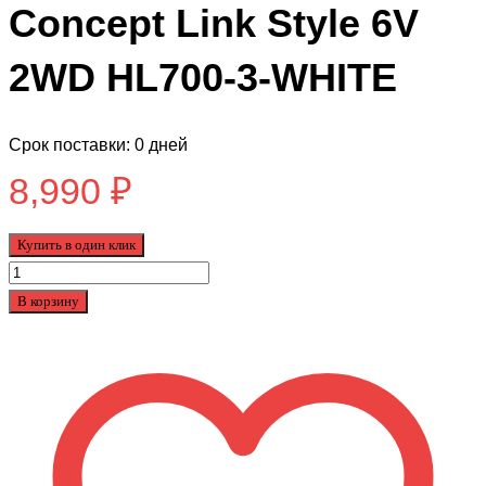
Concept Link Style 6V
2WD HL700-3-WHITE
Срок поставки: 0 дней
8,990
₽
Купить в один клик
Количество
товара
В корзину
Электромотоцикл
BMW
Concept
Link
Style
6V