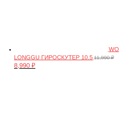
WO
LONGGU ГИРОСКУТЕР 10.5
11,990
₽
8,990
₽
Первоначальная
Текущая
цена
цена:
составляла
8,990 ₽.
11,990 ₽.