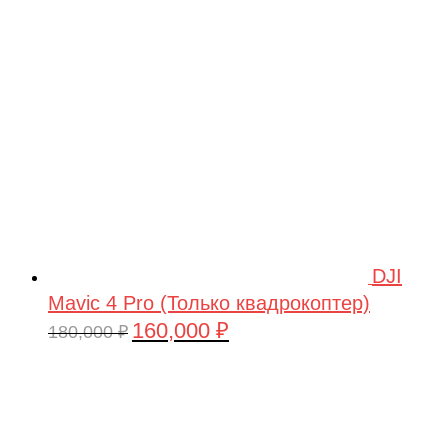
209,990 ₽.
DJI
Mavic 4 Pro (Только квадрокоптер)
160,000
₽
Первоначальная
Текущая
180,000
₽
цена
цена:
составляла
160,000 ₽.
180,000 ₽.