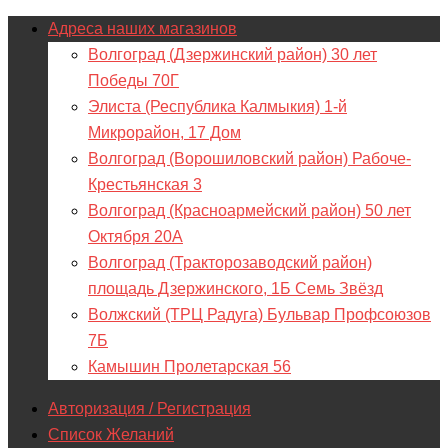
Адреса наших магазинов
Волгоград (Дзержинский район) 30 лет
Победы 70Г
Элиста (Республика Калмыкия) 1-й
Микрорайон, 17 Дом
Волгоград (Ворошиловский район) Рабоче-
Крестьянская 3
Волгоград (Красноармейский район) 50 лет
Октября 20А
Волгоград (Тракторозаводский район)
площадь Дзержинского, 1Б Семь Звёзд
Волжский (ТРЦ Радуга) Бульвар Профсоюзов
7Б
Камышин Пролетарская 56
Авторизация / Регистрация
Список Желаний