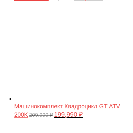
цена
цена:
составляла
199,990 ₽.
209,990 ₽.
Машинокомплект Квадроцикл GT ATV
199,990
₽
200K
Первоначальная
Текущая
209,990
₽
цена
цена:
составляла
199,990 ₽.