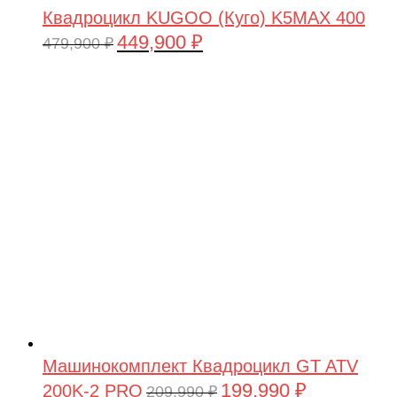
Квадроцикл KUGOO (Куго) K5MAX 400
449,900
₽
Первоначальная
Текущая
479,900
₽
цена
цена:
составляла
449,900 ₽.
479,900 ₽.
Машинокомплект Квадроцикл GT ATV
199,990
₽
200K-2 PRO
Первоначальная
Текущая
209,990
₽