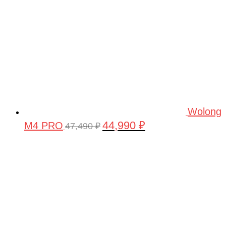
Wolong
44,990
₽
M4 PRO
Первоначальная
Текущая
47,490
₽
цена
цена:
составляла
44,990 ₽.
47,490 ₽.