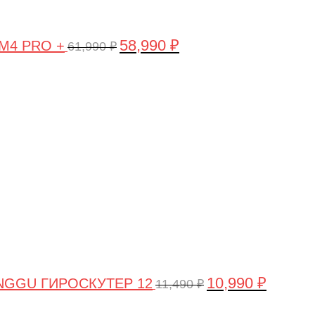
58,990
₽
 M4 PRO +
61,990
₽
Первоначальная
Текущая
цена
цена:
составляла
10,990 ₽.
11,490 ₽.
10,990
₽
NGGU ГИРОСКУТЕР 12
11,490
₽
Первоначальная
Текущая