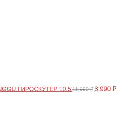
цена
цена:
составляла
8,990 ₽.
11,990 ₽.
8,990
₽
GGU ГИРОСКУТЕР 10.5
11,990
₽