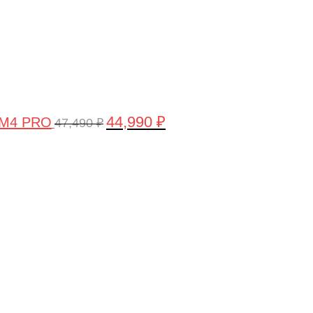
44,990
₽
 M4 PRO
47,490
₽
Первоначальная
Текущая
цена
цена:
составляла
58,990 ₽.
61,990 ₽.