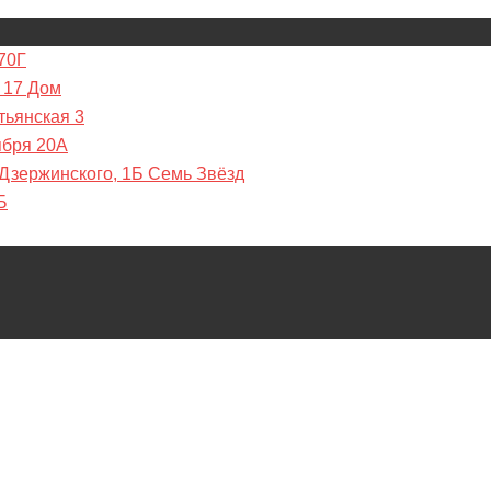
70Г
 17 Дом
тьянская 3
ября 20А
 Дзержинского, 1Б Семь Звёзд
Б