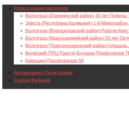
Адреса наших магазинов
Волгоград (Дзержинский район) 30 лет Победы 
Элиста (Республика Калмыкия) 1-й Микрорайон,
Волгоград (Ворошиловский район) Рабоче-Крес
Волгоград (Красноармейский район) 50 лет Окт
Волгоград (Тракторозаводский район) площадь
Волжский (ТРЦ Радуга) Бульвар Профсоюзов 7
Камышин Пролетарская 56
Авторизация / Регистрация
Список Желаний