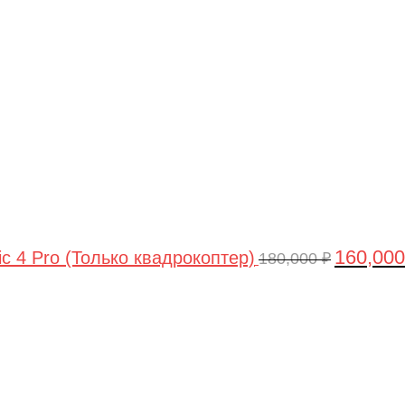
цена
составлял
180,000 ₽.
160,00
ic 4 Pro (Только квадрокоптер)
180,000
₽
Первоначальная
Текущая
цена
цена:
составляла
44,990 ₽.
47,490 ₽.