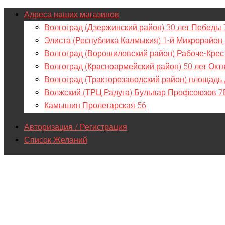
Адреса наших магазинов
Волгоград (Дзержинский район) 30 лет Победы 
Элиста (Республика Калмыкия) 1-й Микрорайон,
Волгоград (Ворошиловский район) Рабоче-Крес
Волгоград (Красноармейский район) 50 лет Окт
Волгоград (Тракторозаводский район) площадь
Волжский (ТРЦ Радуга) Бульвар Профсоюзов 7
Камышин Пролетарская 56
Авторизация / Регистрация
Список Желаний