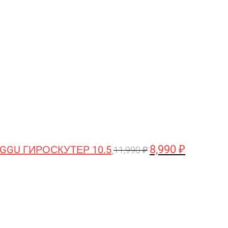
цена
цена:
составляла
8,990 ₽.
11,990 ₽.
8,990
₽
GGU ГИРОСКУТЕР 10.5
11,990
₽