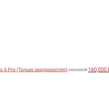
цена
составляла
180,000 ₽.
160,000
ic 4 Pro (Только квадрокоптер)
180,000
₽
Первоначальная
Текущая
цена
цена:
составляла
44,990 ₽.
47,490 ₽.