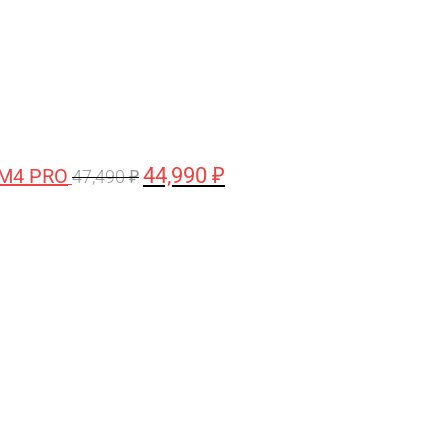
44,990
₽
 M4 PRO
47,490
₽
Первоначальная
Текущая
цена
цена:
составляла
58,990 ₽.
61,990 ₽.