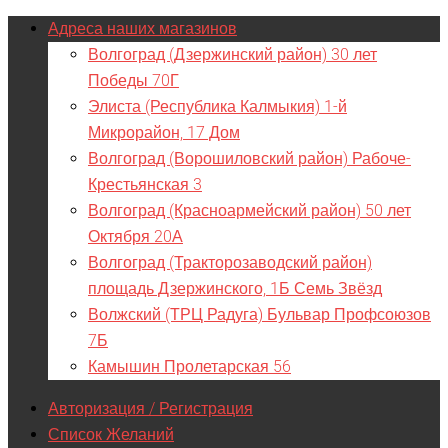
Адреса наших магазинов
Волгоград (Дзержинский район) 30 лет
Победы 70Г
Элиста (Республика Калмыкия) 1-й
Микрорайон, 17 Дом
Волгоград (Ворошиловский район) Рабоче-
Крестьянская 3
Волгоград (Красноармейский район) 50 лет
Октября 20А
Волгоград (Тракторозаводский район)
площадь Дзержинского, 1Б Семь Звёзд
Волжский (ТРЦ Радуга) Бульвар Профсоюзов
7Б
Камышин Пролетарская 56
Авторизация / Регистрация
Список Желаний