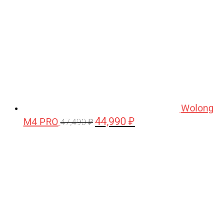
Wolong
44,990
₽
M4 PRO
Первоначальная
Текущая
47,490
₽
цена
цена:
составляла
44,990 ₽.
47,490 ₽.