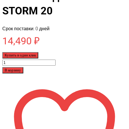
STORM 20
Срок поставки: 0 дней
14,490
₽
Купить в один клик
Количество
товара
В корзину
Подростковый
Велосипед
Tech
Team
STORM
20