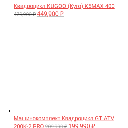
Квадроцикл KUGOO (Куго) K5MAX 400
449,900
₽
Первоначальная
Текущая
479,900
₽
цена
цена:
составляла
449,900 ₽.
479,900 ₽.
Машинокомплект Квадроцикл GT ATV
199,990
₽
200K-2 PRO
Первоначальная
Текущая
209,990
₽