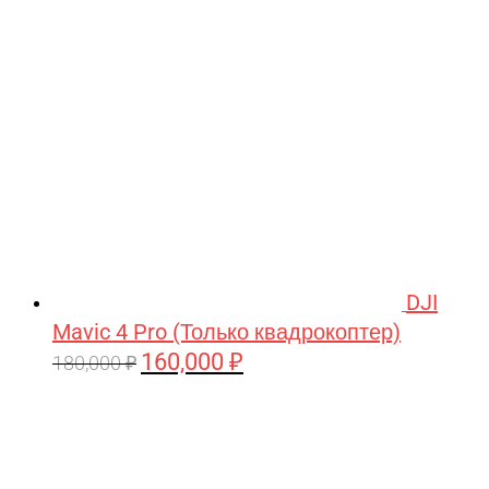
209,990 ₽.
DJI
Mavic 4 Pro (Только квадрокоптер)
160,000
₽
Первоначальная
Текущая
180,000
₽
цена
цена:
составляла
160,000 ₽.
180,000 ₽.