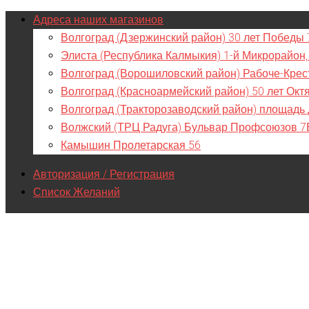
Адреса наших магазинов
Волгоград (Дзержинский район) 30 лет Победы 
Элиста (Республика Калмыкия) 1-й Микрорайон,
Волгоград (Ворошиловский район) Рабоче-Крес
Волгоград (Красноармейский район) 50 лет Окт
Волгоград (Тракторозаводский район) площадь
Волжский (ТРЦ Радуга) Бульвар Профсоюзов 7
Камышин Пролетарская 56
Авторизация / Регистрация
Список Желаний