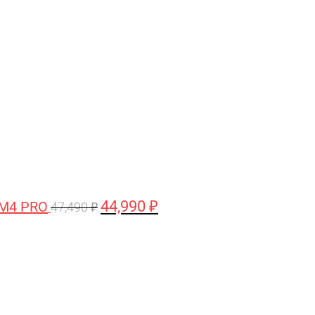
цена
цена:
составляла
44,990 ₽.
47,490 ₽.
44,990
₽
 M4 PRO
47,490
₽