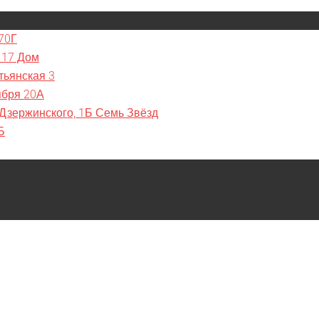
70Г
 17 Дом
тьянская 3
ября 20А
 Дзержинского, 1Б Семь Звёзд
Б