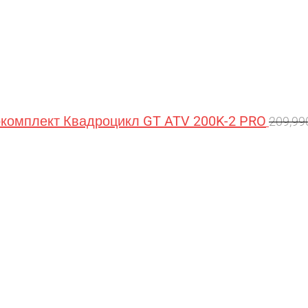
омплект Квадроцикл GT ATV 200K-2 PRO
209,9
Перв
цена
сост
209,9