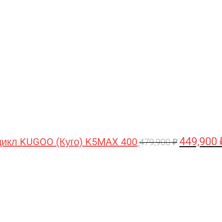
цена
составляла
479,900 ₽.
449,900
икл KUGOO (Куго) K5MAX 400
479,900
₽