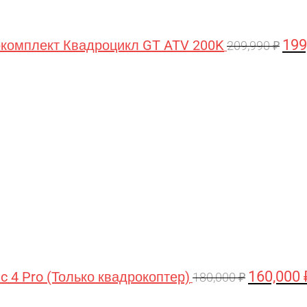
199
комплект Квадроцикл GT ATV 200K
209,990
₽
Первонача
цена
составляла
180,000 ₽.
160,000
ic 4 Pro (Только квадрокоптер)
180,000
₽
Первоначальная
Текущая