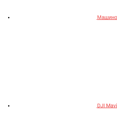
Машино
DJI Mav