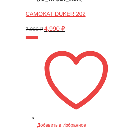
САМОКАТ DUKER 202
4,990
₽
Первоначальная
Текущая
7,990
₽
цена
цена:
В корзину
составляла
4,990 ₽.
7,990 ₽.
Добавить в Избранное