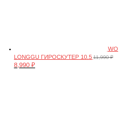
WO
LONGGU ГИРОСКУТЕР 10.5
11,990
₽
8,990
₽
Первоначальная
Текущая
цена
цена:
составляла
8,990 ₽.
11,990 ₽.