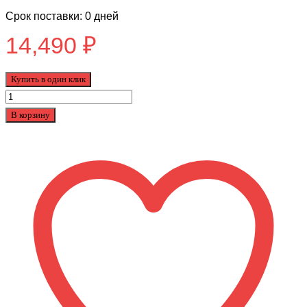
Срок поставки: 0 дней
14,490
₽
Купить в один клик
Количество
товара
В корзину
Самокат
Kvant