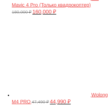
Mavic 4 Pro (Только квадрокоптер)
160,000
₽
Первоначальная
Текущая
180,000
₽
цена
цена:
составляла
160,000 ₽.
180,000 ₽.
Wolong
44,990
₽
M4 PRO
Первоначальная
Текущая
47,490
₽
цена
цена: