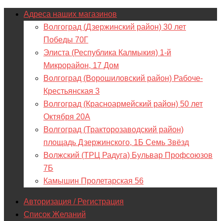
Адреса наших магазинов
Волгоград (Дзержинский район) 30 лет
Победы 70Г
Элиста (Республика Калмыкия) 1-й
Микрорайон, 17 Дом
Волгоград (Ворошиловский район) Рабоче-
Крестьянская 3
Волгоград (Красноармейский район) 50 лет
Октября 20А
Волгоград (Тракторозаводский район)
площадь Дзержинского, 1Б Семь Звёзд
Волжский (ТРЦ Радуга) Бульвар Профсоюзов
7Б
Камышин Пролетарская 56
Авторизация / Регистрация
Список Желаний