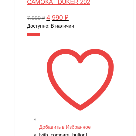
САМОКАТ DUKER 202
4,990
₽
Первоначальная
Текущая
7,990
₽
цена
цена:
Доступно:
В наличии
составляла
4,990 ₽.
В корзину
7,990 ₽.
Добавить в Избранное
[yith_compare_button]