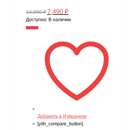
7,490
₽
Первоначальная
Текущая
10,990
₽
цена
цена:
Доступно:
В наличии
составляла
7,490 ₽.
В корзину
10,990 ₽.
Добавить в Избранное
[yith_compare_button]