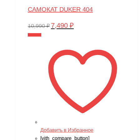
САМОКАТ DUKER 404
7,490
₽
Первоначальная
Текущая
10,990
₽
цена
цена:
В корзину
составляла
7,490 ₽.
10,990 ₽.
Добавить в Избранное
[yith_compare_button]