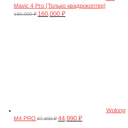
Mavic 4 Pro (Только квадрокоптер)
160,000
₽
Первоначальная
Текущая
180,000
₽
цена
цена:
составляла
160,000 ₽.
180,000 ₽.
Wolong
44,990
₽
M4 PRO
Первоначальная
Текущая
47,490
₽
цена
цена: