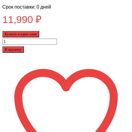
Срок поставки: 0 дней
11,990
₽
Купить в один клик
Количество
товара
В корзину
Самокат
Provokator
50