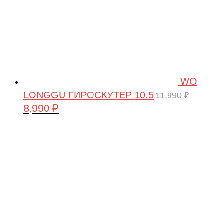
WO
LONGGU ГИРОСКУТЕР 10.5
11,990
₽
8,990
₽
Первоначальная
Текущая
цена
цена:
составляла
8,990 ₽.
11,990 ₽.