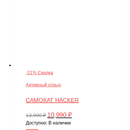
-21% Скидка
Активный отдых
САМОКАТ HACKER
10,990
₽
Первоначальная
Текущая
13,990
₽
цена
цена:
Доступно:
В наличии
составляла
10,990 ₽.