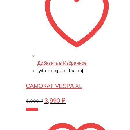
Добавить в Избранное
[yith_compare_button]
САМОКАТ VESPA XL
3,990
₽
Первоначальная
Текущая
6,990
₽
цена
цена:
В корзину
составляла
3,990 ₽.
6,990 ₽.