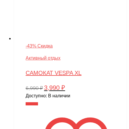
-43% Скидка
Активный отдых
САМОКАТ VESPA XL
3,990
₽
Первоначальная
Текущая
6,990
₽
цена
цена:
Доступно:
В наличии
составляла
3,990 ₽.
В корзину
6,990 ₽.