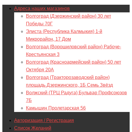
Адреса наших магазинов
Волгоград (Дзержинский район) 30 лет
Победы 70Г
Элиста (Республика Калмыкия) 1-й
Микрорайон, 17 Дом
Волгоград (Ворошиловский район) Рабоче-
Крестьянская 3
Волгоград (Красноармейский район) 50 лет
Октября 20А
Волгоград (Тракторозаводский район)
площадь Дзержинского, 1Б Семь Звёзд
Волжский (ТРЦ Радуга) Бульвар Профсоюзов
7Б
Камышин Пролетарская 56
Авторизация / Регистрация
Список Желаний