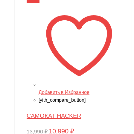
В корзину
13,990 ₽.
Добавить в Избранное
[yith_compare_button]
САМОКАТ HACKER
10,990
₽
Первоначальная
Текущая
13,990
₽