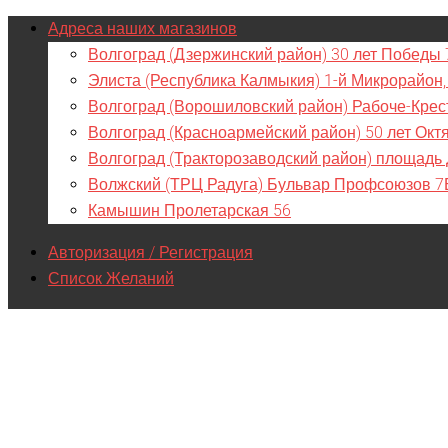
Адреса наших магазинов
Волгоград (Дзержинский район) 30 лет Победы 
Элиста (Республика Калмыкия) 1-й Микрорайон,
Волгоград (Ворошиловский район) Рабоче-Крес
Волгоград (Красноармейский район) 50 лет Окт
Волгоград (Тракторозаводский район) площадь
Волжский (ТРЦ Радуга) Бульвар Профсоюзов 7
Камышин Пролетарская 56
Авторизация / Регистрация
Список Желаний