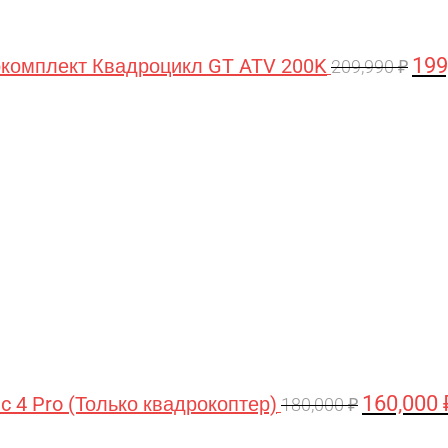
199
комплект Квадроцикл GT ATV 200K
209,990
₽
Первонача
цена
составляла
180,000 ₽.
160,000
ic 4 Pro (Только квадрокоптер)
180,000
₽
Первоначальная
Текущая