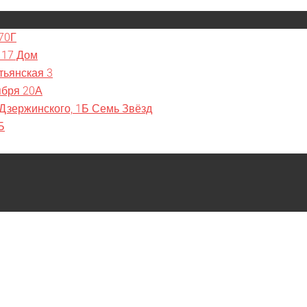
70Г
 17 Дом
тьянская 3
ября 20А
 Дзержинского, 1Б Семь Звёзд
Б