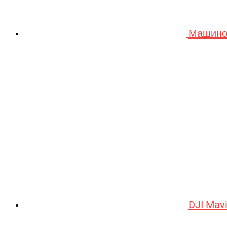
Машино
DJI Mav