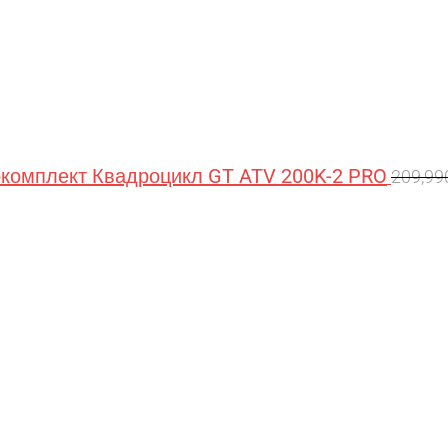
омплект Квадроцикл GT ATV 200K-2 PRO
209,9
Перв
цена
сост
209,9