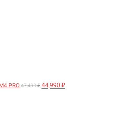
цена
цена:
составляла
44,990 ₽.
47,490 ₽.
44,990
₽
 M4 PRO
47,490
₽