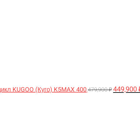
цена
составляла
479,900 ₽.
449,900
икл KUGOO (Куго) K5MAX 400
479,900
₽